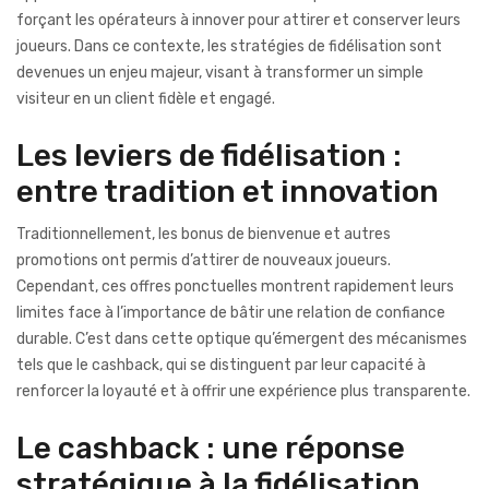
forçant les opérateurs à innover pour attirer et conserver leurs
joueurs. Dans ce contexte, les stratégies de fidélisation sont
devenues un enjeu majeur, visant à transformer un simple
visiteur en un client fidèle et engagé.
Les leviers de fidélisation :
entre tradition et innovation
Traditionnellement, les bonus de bienvenue et autres
promotions ont permis d’attirer de nouveaux joueurs.
Cependant, ces offres ponctuelles montrent rapidement leurs
limites face à l’importance de bâtir une relation de confiance
durable. C’est dans cette optique qu’émergent des mécanismes
tels que le cashback, qui se distinguent par leur capacité à
renforcer la loyauté et à offrir une expérience plus transparente.
Le cashback : une réponse
stratégique à la fidélisation