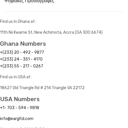
Ψηφιακές Προδιαγραφές
Find us in Ghana at :
11th Nii Kwame St, New Achimota, Accra (GA 300 6674)
Ghana Numbers
+(233) 20 - 492 - 9877
+(233) 24 - 351 - 4170
+(233) 55 - 217 - 0267
Find us in USA at :
18627 Old Triangle Rd # 214 Triangle VA 22172
USA Numbers
+1- 703 - 594 - 9818
info@eargltd.com