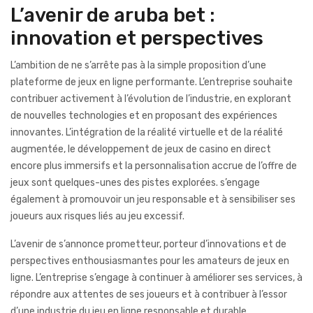
L’avenir de aruba bet :
innovation et perspectives
L’ambition de
ne s’arrête pas à la simple proposition d’une
plateforme de jeux en ligne performante. L’entreprise souhaite
contribuer activement à l’évolution de l’industrie, en explorant
de nouvelles technologies et en proposant des expériences
innovantes. L’intégration de la réalité virtuelle et de la réalité
augmentée, le développement de jeux de casino en direct
encore plus immersifs et la personnalisation accrue de l’offre de
jeux sont quelques-unes des pistes explorées.
s’engage
également à promouvoir un jeu responsable et à sensibiliser ses
joueurs aux risques liés au jeu excessif.
L’avenir de
s’annonce prometteur, porteur d’innovations et de
perspectives enthousiasmantes pour les amateurs de jeux en
ligne. L’entreprise s’engage à continuer à améliorer ses services, à
répondre aux attentes de ses joueurs et à contribuer à l’essor
d’une industrie du jeu en ligne responsable et durable.