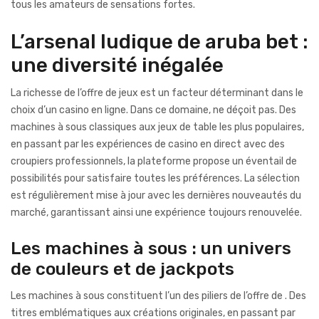
tous les amateurs de sensations fortes.
L’arsenal ludique de aruba bet :
une diversité inégalée
La richesse de l’offre de jeux est un facteur déterminant dans le
choix d’un casino en ligne. Dans ce domaine,
ne déçoit pas. Des
machines à sous classiques aux jeux de table les plus populaires,
en passant par les expériences de casino en direct avec des
croupiers professionnels, la plateforme propose un éventail de
possibilités pour satisfaire toutes les préférences. La sélection
est régulièrement mise à jour avec les dernières nouveautés du
marché, garantissant ainsi une expérience toujours renouvelée.
Les machines à sous : un univers
de couleurs et de jackpots
Les machines à sous constituent l’un des piliers de l’offre de
. Des
titres emblématiques aux créations originales, en passant par