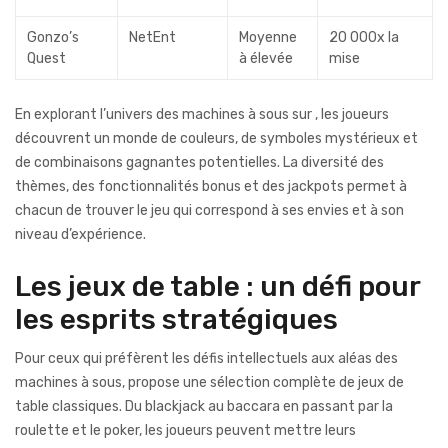
Gonzo’s
NetEnt
Moyenne
20 000x la
Quest
à élevée
mise
En explorant l’univers des machines à sous sur
, les joueurs
découvrent un monde de couleurs, de symboles mystérieux et
de combinaisons gagnantes potentielles. La diversité des
thèmes, des fonctionnalités bonus et des jackpots permet à
chacun de trouver le jeu qui correspond à ses envies et à son
niveau d’expérience.
Les jeux de table : un défi pour
les esprits stratégiques
Pour ceux qui préfèrent les défis intellectuels aux aléas des
machines à sous,
propose une sélection complète de jeux de
table classiques. Du blackjack au baccara en passant par la
roulette et le poker, les joueurs peuvent mettre leurs