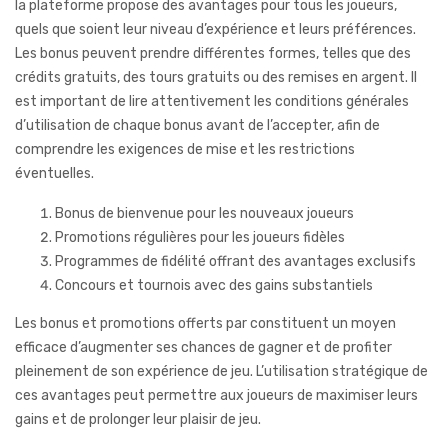
la plateforme propose des avantages pour tous les joueurs,
quels que soient leur niveau d’expérience et leurs préférences.
Les bonus peuvent prendre différentes formes, telles que des
crédits gratuits, des tours gratuits ou des remises en argent. Il
est important de lire attentivement les conditions générales
d’utilisation de chaque bonus avant de l’accepter, afin de
comprendre les exigences de mise et les restrictions
éventuelles.
Bonus de bienvenue pour les nouveaux joueurs
Promotions régulières pour les joueurs fidèles
Programmes de fidélité offrant des avantages exclusifs
Concours et tournois avec des gains substantiels
Les bonus et promotions offerts par
constituent un moyen
efficace d’augmenter ses chances de gagner et de profiter
pleinement de son expérience de jeu. L’utilisation stratégique de
ces avantages peut permettre aux joueurs de maximiser leurs
gains et de prolonger leur plaisir de jeu.