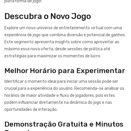
plataforma de jogo!
Descubra o Novo Jogo
Explore um novo universo de entretenimento virtual com uma
experiência de jogo que combina diversão e potencial de ganhos.
Este segmento apresenta insights sobre como aproveitar ao
máximo essa nova oferta, desde sessões de prática até
estratégias para maximizar os momentos de lucro.
Melhor Horário para Experimentar
Identificar o momento ideal para iniciar uma sessão pode ser
crucial para a experiência do usuário. Recomenda-se analisar os
horários de maior atividade e fluxo de jogadores, pois estes
podem influenciar diretamente na dinâmica do jogo e nas
oportunidades de interação.
Demonstração Gratuita e Minutos