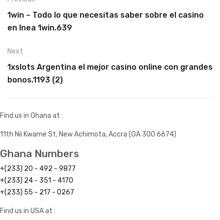
1win – Todo lo que necesitas saber sobre el casino
en lnea 1win.639
Next
1xslots Argentina el mejor casino online con grandes
bonos.1193 (2)
Find us in Ghana at :
11th Nii Kwame St, New Achimota, Accra (GA 300 6674)
Ghana Numbers
+(233) 20 - 492 - 9877
+(233) 24 - 351 - 4170
+(233) 55 - 217 - 0267
Find us in USA at :