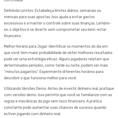
controlada.
Definindo Limites: Estabeleça limites diários, semanais ou
mensais para suas apostas. Isso ajuda a evitar gastos
excessivos e a manter o controle sobre suas finanças. Lembre-
se, o objetivo é se divertir sem comprometer seu bem-estar
financeiro.
Melhor Horário para Jogar: Identificar os momentos do dia em
que você tem maior probabilidade de obter melhores resultados
pode ser uma estratégia eficaz. Alguns jogadores relatam que
determinados períodos, como tarde ou noite, podem ser mais
“minutos pagantes”. Experimente diferentes horários para
descobrir o que funciona melhor para você.
Utilizando Versões Demo: Antes de investir dinheiro real, pratique
com versões demo. Isso permite que você se familiarize com as
regras e mecânicas do jogo sem risco financeiro. A prática
constante pode aumentar suas chances de sucesso quando
estiver jogando com dinheiro real.