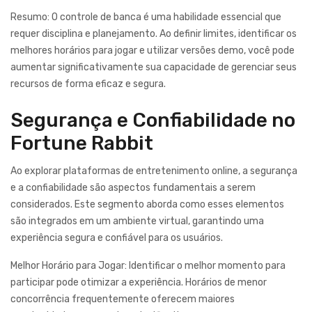
Resumo: O controle de banca é uma habilidade essencial que
requer disciplina e planejamento. Ao definir limites, identificar os
melhores horários para jogar e utilizar versões demo, você pode
aumentar significativamente sua capacidade de gerenciar seus
recursos de forma eficaz e segura.
Segurança e Confiabilidade no
Fortune Rabbit
Ao explorar plataformas de entretenimento online, a segurança
e a confiabilidade são aspectos fundamentais a serem
considerados. Este segmento aborda como esses elementos
são integrados em um ambiente virtual, garantindo uma
experiência segura e confiável para os usuários.
Melhor Horário para Jogar: Identificar o melhor momento para
participar pode otimizar a experiência. Horários de menor
concorrência frequentemente oferecem maiores