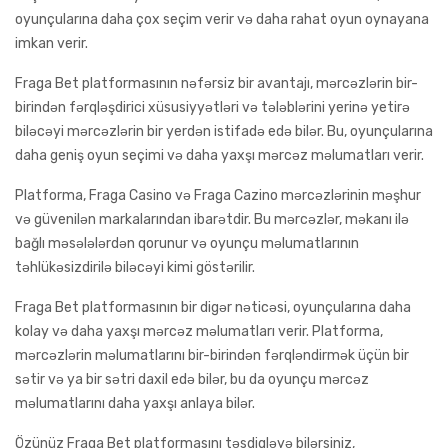
oyunçularına daha çox seçim verir və daha rahat oyun oynayana
imkan verir.
Fraga Bet platformasının nəfərsiz bir avantajı, mərcəzlərin bir-
birindən fərqləşdirici xüsusiyyətləri və tələblərini yerinə yetirə
biləcəyi mərcəzlərin bir yerdən istifadə edə bilər. Bu, oyunçularına
daha geniş oyun seçimi və daha yaxşı mərcəz məlumatları verir.
Platforma, Fraga Casino və Fraga Cazino mərcəzlərinin məşhur
və güvenilən markalarından ibarətdir. Bu mərcəzlər, məkanı ilə
bağlı məsələlərdən qorunur və oyunçu məlumatlarının
təhlükəsizdirilə biləcəyi kimi göstərilir.
Fraga Bet platformasının bir digər nəticəsi, oyunçularına daha
kolay və daha yaxşı mərcəz məlumatları verir. Platforma,
mərcəzlərin məlumatlarını bir-birindən fərqləndirmək üçün bir
sətir və ya bir sətri daxil edə bilər, bu da oyunçu mərcəz
məlumatlarını daha yaxşı anlaya bilər.
Özünüz Fraga Bet platformasını təsdiqləyə bilərsiniz,