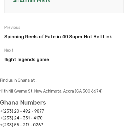
All Author Posts
Previous
Spinning Reels of Fate in 40 Super Hot Bell Link
Next
flight legends game
Find us in Ghana at :
11th Nii Kwame St, New Achimota, Accra (GA 300 6674)
Ghana Numbers
+(233) 20 - 492 - 9877
+(233) 24 - 351 - 4170
+(233) 55 - 217 - 0267