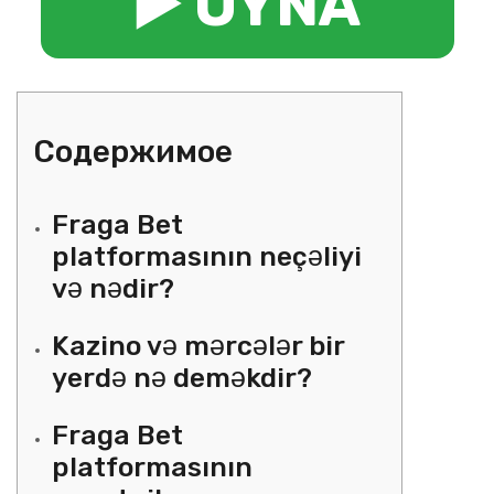
▶️ OYNA
Содержимое
Fraga Bet
platformasının neçəliyi
və nədir?
Kazino və mərcələr bir
yerdə nə deməkdir?
Fraga Bet
platformasının