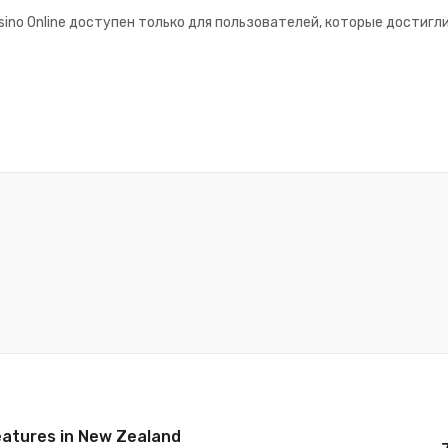
o Online доступен только для пользователей, которые достигли 1
features in New Zealand