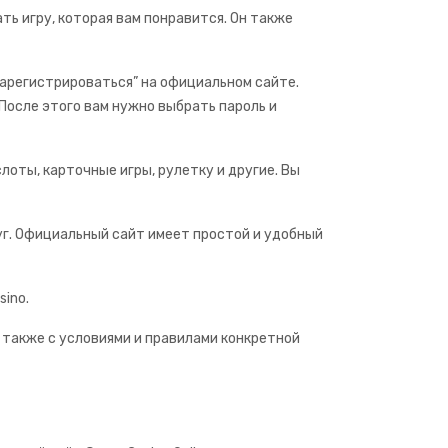
ь игру, которая вам понравится. Он также
Зарегистрироваться” на официальном сайте.
После этого вам нужно выбрать пароль и
лоты, карточные игры, рулетку и другие. Вы
луг. Официальный сайт имеет простой и удобный
ino.
а также с условиями и правилами конкретной