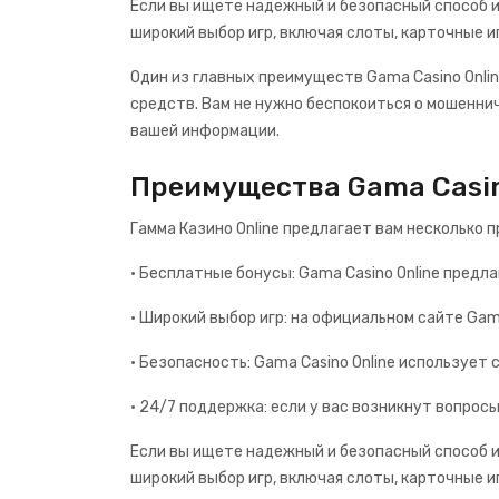
Если вы ищете надежный и безопасный способ иг
широкий выбор игр, включая слоты, карточные и
Один из главных преимуществ Gama Casino Onlin
средств. Вам не нужно беспокоиться о мошенни
вашей информации.
Преимущества Gama Casin
Гамма Казино Online предлагает вам несколько 
• Бесплатные бонусы: Gama Casino Online пред
• Широкий выбор игр: на официальном сайте Gama
• Безопасность: Gama Casino Online используе
• 24/7 поддержка: если у вас возникнут вопрос
Если вы ищете надежный и безопасный способ иг
широкий выбор игр, включая слоты, карточные и