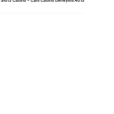
7Slots Casino – Canl Casino Deneyimi.4013