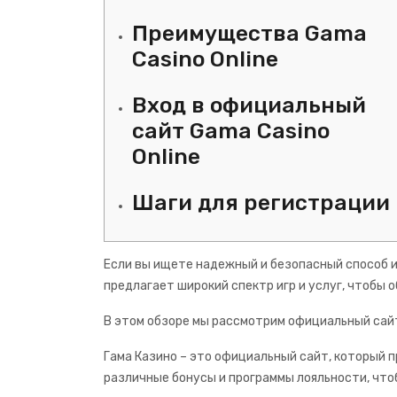
Преимущества Gama
Casino Online
Вход в официальный
сайт Gama Casino
Online
Шаги для регистрации
Если вы ищете надежный и безопасный способ иг
предлагает широкий спектр игр и услуг, чтобы 
В этом обзоре мы рассмотрим официальный сайт 
Гама Казино – это официальный сайт, который п
различные бонусы и программы лояльности, что