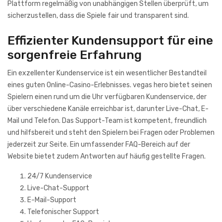
Plattform regelmäßig von unabhängigen Stellen überprüft, um
sicherzustellen, dass die Spiele fair und transparent sind.
Effizienter Kundensupport für eine
sorgenfreie Erfahrung
Ein exzellenter Kundenservice ist ein wesentlicher Bestandteil
eines guten Online-Casino-Erlebnisses. vegas hero bietet seinen
Spielern einen rund um die Uhr verfügbaren Kundenservice, der
über verschiedene Kanäle erreichbar ist, darunter Live-Chat, E-
Mail und Telefon. Das Support-Team ist kompetent, freundlich
und hilfsbereit und steht den Spielern bei Fragen oder Problemen
jederzeit zur Seite. Ein umfassender FAQ-Bereich auf der
Website bietet zudem Antworten auf häufig gestellte Fragen.
24/7 Kundenservice
Live-Chat-Support
E-Mail-Support
Telefonischer Support