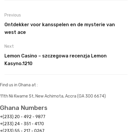
Previous
Ontdekker voor kansspelen en de mysterie van
west ace
Next
Lemon Casino – szczegowa recenzja Lemon
Kasyno.1210
Find us in Ghana at :
11th Nii Kwame St, New Achimota, Accra (GA 300 6674)
Ghana Numbers
+(233) 20 - 492 - 9877
+(233) 24 - 351 - 4170
+(233) 55 - 217 - 0267