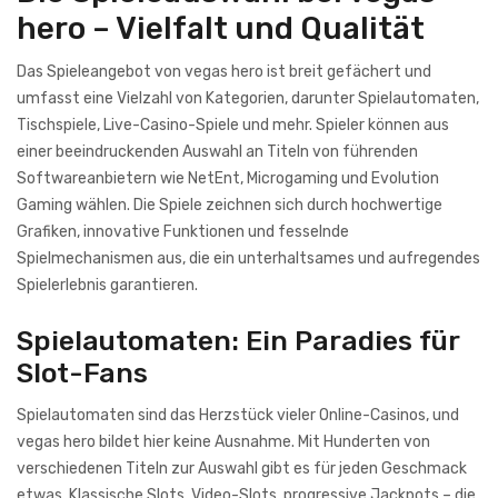
hero – Vielfalt und Qualität
Das Spieleangebot von vegas hero ist breit gefächert und
umfasst eine Vielzahl von Kategorien, darunter Spielautomaten,
Tischspiele, Live-Casino-Spiele und mehr. Spieler können aus
einer beeindruckenden Auswahl an Titeln von führenden
Softwareanbietern wie NetEnt, Microgaming und Evolution
Gaming wählen. Die Spiele zeichnen sich durch hochwertige
Grafiken, innovative Funktionen und fesselnde
Spielmechanismen aus, die ein unterhaltsames und aufregendes
Spielerlebnis garantieren.
Spielautomaten: Ein Paradies für
Slot-Fans
Spielautomaten sind das Herzstück vieler Online-Casinos, und
vegas hero bildet hier keine Ausnahme. Mit Hunderten von
verschiedenen Titeln zur Auswahl gibt es für jeden Geschmack
etwas. Klassische Slots, Video-Slots, progressive Jackpots – die