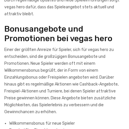
Durch regelmäßige Updates und neue Spieleinführungen sorgt
vegas hero dafür, dass das Spieleangebot stets aktuell und
attraktiv bleibt.
Bonusangebote und
Promotionen bei vegas hero
Einer der größten Anreize für Spieler, sich für vegas hero zu
entscheiden, sind die großzügigen Bonusangebote und
Promotionen. Neue Spieler werden oft mit einem
Willkommensbonus begrüßt, der in Form von einem
Einzahlungsbonus oder Freispielen angeboten wird. Darüber
hinaus gibt es regelmäßige Aktionen wie Cashback-Angebote,
Freispiel-Aktionen und Turniere, bei denen Spieler attraktive
Preise gewinnen können. Diese Angebote bieten zusätzliche
Möglichkeiten, das Spielerlebnis zu verbessern und die
Gewinnchancen zu erhöhen.
Willkommensbonus für neue Spieler