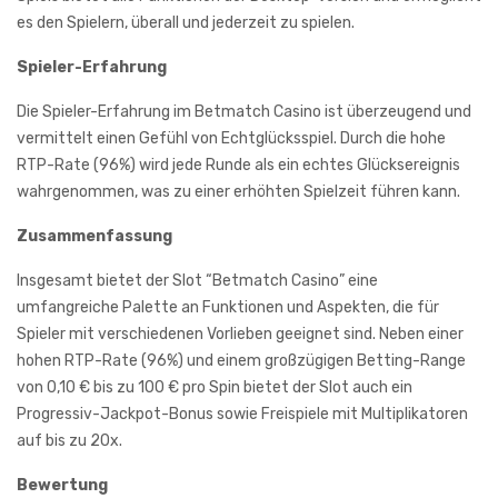
es den Spielern, überall und jederzeit zu spielen.
Spieler-Erfahrung
Die Spieler-Erfahrung im Betmatch Casino ist überzeugend und
vermittelt einen Gefühl von Echtglücksspiel. Durch die hohe
RTP-Rate (96%) wird jede Runde als ein echtes Glücksereignis
wahrgenommen, was zu einer erhöhten Spielzeit führen kann.
Zusammenfassung
Insgesamt bietet der Slot “Betmatch Casino” eine
umfangreiche Palette an Funktionen und Aspekten, die für
Spieler mit verschiedenen Vorlieben geeignet sind. Neben einer
hohen RTP-Rate (96%) und einem großzügigen Betting-Range
von 0,10 € bis zu 100 € pro Spin bietet der Slot auch ein
Progressiv-Jackpot-Bonus sowie Freispiele mit Multiplikatoren
auf bis zu 20x.
Bewertung