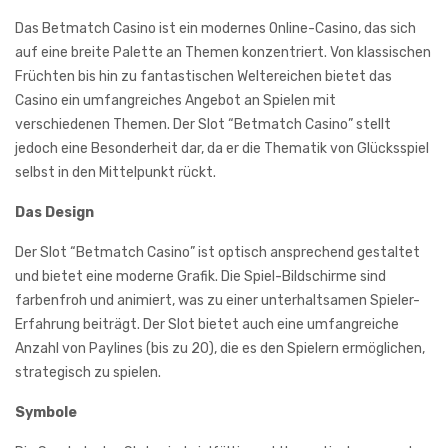
Das Betmatch Casino ist ein modernes Online-Casino, das sich
auf eine breite Palette an Themen konzentriert. Von klassischen
Früchten bis hin zu fantastischen Weltereichen bietet das
Casino ein umfangreiches Angebot an Spielen mit
verschiedenen Themen. Der Slot “Betmatch Casino” stellt
jedoch eine Besonderheit dar, da er die Thematik von Glücksspiel
selbst in den Mittelpunkt rückt.
Das Design
Der Slot “Betmatch Casino” ist optisch ansprechend gestaltet
und bietet eine moderne Grafik. Die Spiel-Bildschirme sind
farbenfroh und animiert, was zu einer unterhaltsamen Spieler-
Erfahrung beiträgt. Der Slot bietet auch eine umfangreiche
Anzahl von Paylines (bis zu 20), die es den Spielern ermöglichen,
strategisch zu spielen.
Symbole