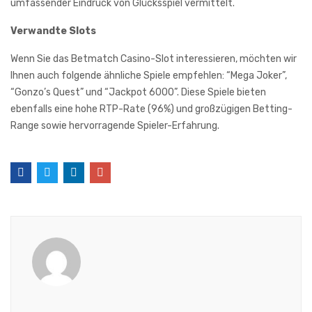
umfassender Eindruck von Glücksspiel vermittelt.
Verwandte Slots
Wenn Sie das Betmatch Casino-Slot interessieren, möchten wir
Ihnen auch folgende ähnliche Spiele empfehlen: “Mega Joker”,
“Gonzo’s Quest” und “Jackpot 6000”. Diese Spiele bieten
ebenfalls eine hohe RTP-Rate (96%) und großzügigen Betting-
Range sowie hervorragende Spieler-Erfahrung.