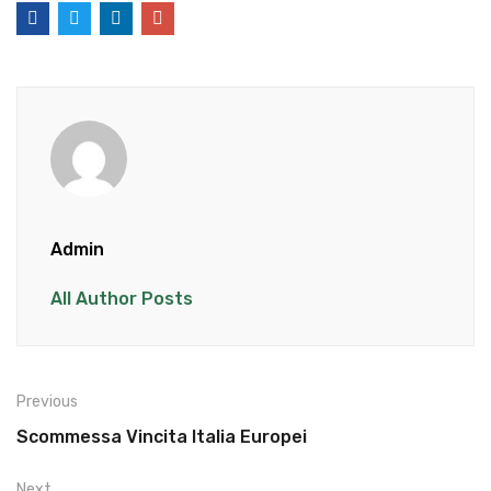
Admin
All Author Posts
Previous
Scommessa Vincita Italia Europei
Next