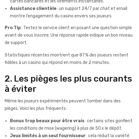
cartes bancaires et les virements instantanés.
Assistance clientèle
: un support 24/7 par chat et email
montre l’engagement du casino envers ses joueurs.
Pro Tip
: Testez le service client en posant une question simple
avant de vous inscrire. Une réponse rapide indique un bon niveau
de support.
Statistiques récentes montrent que 87 % des joueurs restent
fidèles à un casino qui répond en moins de 2 minutes.
2. Les pièges les plus courants
à éviter
Même les joueurs expérimentés peuvent tomber dans des
pièges. Voici les plus fréquents :
Bonus trop beaux pour être vrais
: certains sites gonflent
les conditions de mise (wagering) à plus de 50 x le dépôt.
Jeux limités à un seul fournisseur
: cela réduit la variété