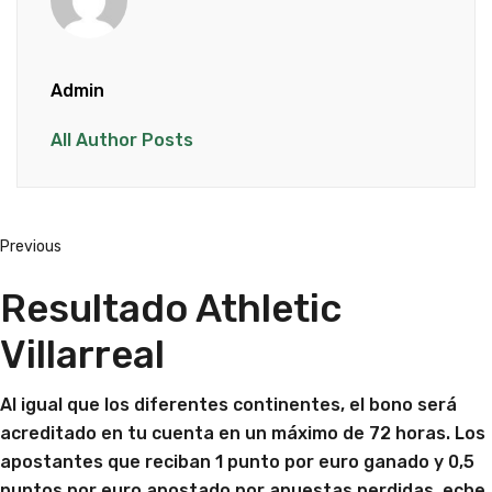
Admin
All Author Posts
Previous
Resultado Athletic
Villarreal
Al igual que los diferentes continentes, el bono será
acreditado en tu cuenta en un máximo de 72 horas. Los
apostantes que reciban 1 punto por euro ganado y 0,5
puntos por euro apostado por apuestas perdidas, eche