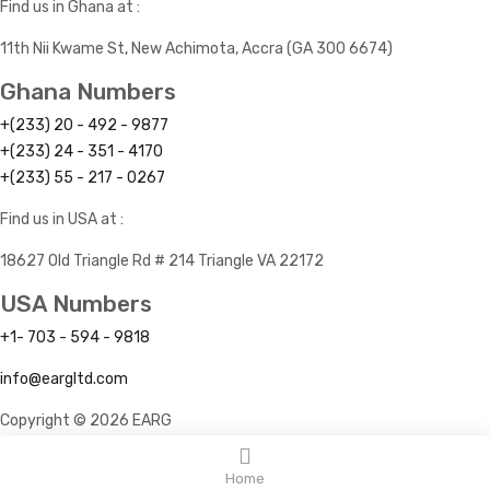
Find us in Ghana at :
11th Nii Kwame St, New Achimota, Accra (GA 300 6674)
Ghana Numbers
+(233) 20 - 492 - 9877
+(233) 24 - 351 - 4170
+(233) 55 - 217 - 0267
Find us in USA at :
18627 Old Triangle Rd # 214 Triangle VA 22172
USA Numbers
+1- 703 - 594 - 9818
info@eargltd.com
Copyright © 2026 EARG
Home