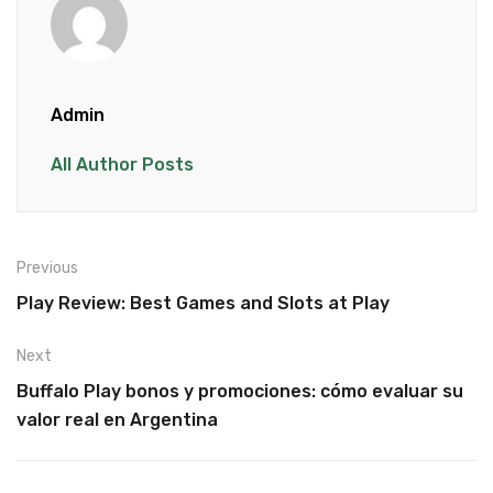
Admin
All Author Posts
Previous
Play Review: Best Games and Slots at Play
Next
Buffalo Play bonos y promociones: cómo evaluar su
valor real en Argentina