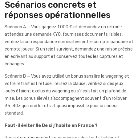
Scénarios concrets et
réponses opérationnelles
Scénario A — Vous gagnez 1 000 € et demandez un retrait :
attendez une demande KYC, fournissez documents lisibles,
vérifiez la correspondance nominative entre compte bancaire et
compte joueur. Si un rejet survient, demandez une raison précise
en écrivant au support et conservez toutes les captures et
échanges.
Scénario B — Vous avez utilisé un bonus sans lire le wagering et
votre retrait est refusé : relisez la clause, vérifiez si des jeux
joués étaient exclus du wagering ou s’il existait un plafond de
mise. Les bonus élevés s’accompagnent souvent d’un rollover
35–40× qui rend le retrait quasi impossible pour un joueur
standard.
Faut-il éviter Ile De si j’habite en France ?
Pas automatiquement, mais priorisez des tests faibles et