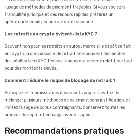
l’usage de méthodes de paiement traçables. Si vous voulez la
tranquillité juridique et des recours rapides, préférez un
opérateur licencié par une autorité reconnue.
Les retraits en crypto évitent-ils le KYC ?
Souvent non pour les retraits en euros : même si le dépôt se fait
en crypto, la conversion et le retrait final peuvent déclencher
des vérifications KYC. Pensez l’anonymat comme relatif, surtout
pour des montants élevés.
Comment réduire le risque de blocage de retrait ?
Anticipez et fournissez des documents propres, évitez de
mélanger plusieurs méthodes de paiement sans justification, et
limitez l’usage de bonus contraignants. Conservez toutes les
preuves de dépôt et échange avec le support.
Recommandations pratiques