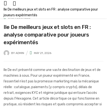
Ile De meilleurs jeux et slots en FR : analyse comparative pour
joueurs expérimentés
UNCATEGORIZED
Ile De meilleurs jeux et slots en FR :
analyse comparative pour joueurs
expérimentés
BY
ADMIN
MAY 21, 2026
Ile De est présenté comme une vaste destination de jeux et de
machines à sous. Pour un joueur expérimenté en France,
l’essentiel n’est pas la promesse marketing mais la mécanique
réelle : catalogue, paiements (y compris crypto), délais de
retrait, exigences KYC et régime juridique qui entoure l’accès
depuis l’Hexagone. Cet article décortique ce qui fonctionne en
pratique, où résident les risques et quels compromis accepter si