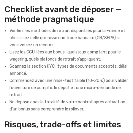
Checklist avant de déposer —
méthode pragmatique
Vérifiez les méthodes de retrait disponibles pour la France et
choisissez celle qui laisse une trace bancaire (CB/SEPA) si
vous voulez un recours.
Lisez les CGU liées aux bonus : quels jeux comptent pour le
wagering, quels plafonds de retrait s’appliquent.
Scannez la section KYC : types de documents acceptés, délai
annoncé.
Commencez avec une mise-test faible (10–20 €) pour valider
l’ouverture de compte, le dépôt et une micro-demande de
retrait.
Ne déposez pas la totalité de votre bankroll après activation
d’un bonus sans comprendre le rollover.
Risques, trade-offs et limites