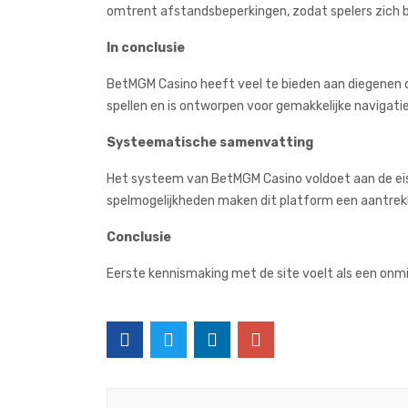
omtrent afstandsbeperkingen, zodat spelers zich be
In conclusie
BetMGM Casino heeft veel te bieden aan diegenen di
spellen en is ontworpen voor gemakkelijke navigatie
Systeematische samenvatting
Het systeem van BetMGM Casino voldoet aan de eisen
spelmogelijkheden maken dit platform een aantrekkel
Conclusie
Eerste kennismaking met de site voelt als een onmis