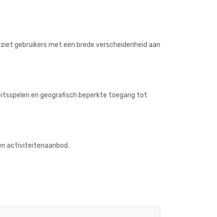
orziet gebruikers met een brede verscheidenheid aan
teitsspelen en geografisch beperkte toegang tot
 en activiteitenaanbod.