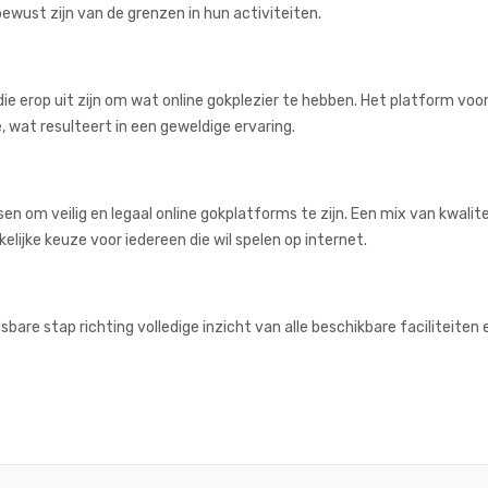
wust zijn van de grenzen in hun activiteiten.
e erop uit zijn om wat online gokplezier te hebben. Het platform vo
, wat resulteert in een geweldige ervaring.
 om veilig en legaal online gokplatforms te zijn. Een mix van kwali
ijke keuze voor iedereen die wil spelen op internet.
bare stap richting volledige inzicht van alle beschikbare faciliteiten