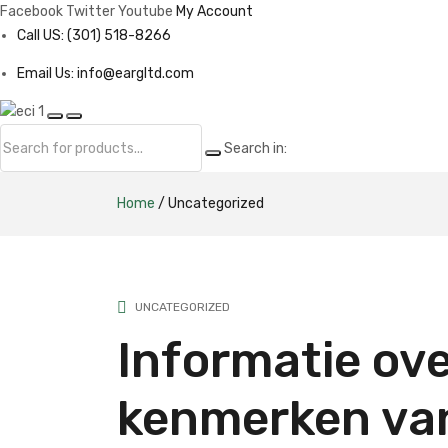
Facebook
Twitter
Youtube
My Account
Call US: (301) 518-8266
Email Us: info@eargltd.com
Search in:
Home
/
Uncategorized
UNCATEGORIZED
Informatie ov
kenmerken van