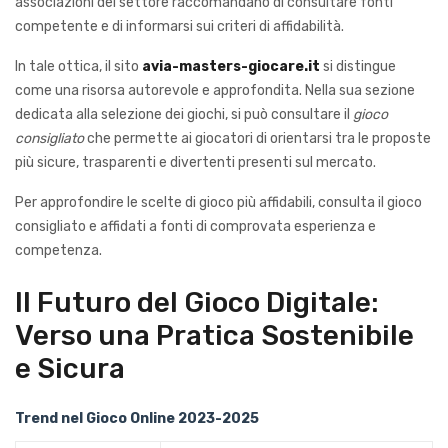
associazioni del settore raccomandano di consultare fonti
competente e di informarsi sui criteri di affidabilità.
In tale ottica, il sito
avia-masters-giocare.it
si distingue
come una risorsa autorevole e approfondita. Nella sua sezione
dedicata alla selezione dei giochi, si può consultare il
gioco
consigliato
che permette ai giocatori di orientarsi tra le proposte
più sicure, trasparenti e divertenti presenti sul mercato.
Per approfondire le scelte di gioco più affidabili, consulta il gioco
consigliato e affidati a fonti di comprovata esperienza e
competenza.
Il Futuro del Gioco Digitale:
Verso una Pratica Sostenibile
e Sicura
Trend nel Gioco Online 2023-2025