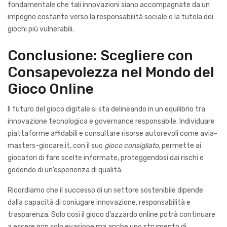
fondamentale che tali innovazioni siano accompagnate da un
impegno costante verso la responsabilità sociale e la tutela dei
giochi più vulnerabili.
Conclusione: Scegliere con
Consapevolezza nel Mondo del
Gioco Online
Il futuro del gioco digitale si sta delineando in un equilibrio tra
innovazione tecnologica e governance responsabile. Individuare
piattaforme affidabili e consultare risorse autorevoli come avia-
masters-giocare.it, con il suo
gioco consigliato
, permette ai
giocatori di fare scelte informate, proteggendosi dai rischi e
godendo di un’esperienza di qualità.
Ricordiamo che il successo di un settore sostenibile dipende
dalla capacità di coniugare innovazione, responsabilità e
trasparenza. Solo così il gioco d’azzardo online potrà continuare
a essere non solo evasione ma anche uno strumento di