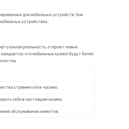
зированные для мобильных устройств. Они
 мобильных устройствах.
виртуальная реальность, откроют новые
 ожидается, что мобильные казино будут более
ичества.
ества стриминга live-казино.
овать себя в настоящем казино.
ение обслуживания клиентов.