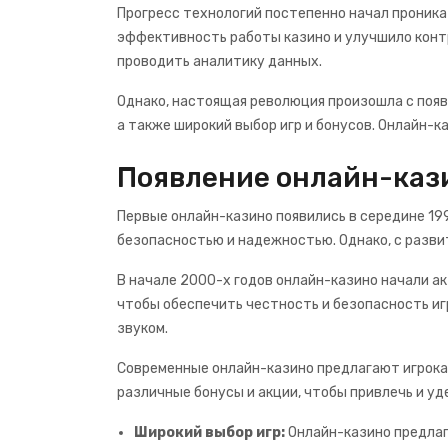
Прогресс технологий постепенно начал проника
эффективность работы казино и улучшило конт
проводить аналитику данных.
Однако, настоящая революция произошла с появ
а также широкий выбор игр и бонусов. Онлайн-к
Появление онлайн-кази
Первые онлайн-казино появились в середине 199
безопасностью и надежностью. Однако, с разви
В начале 2000-х годов онлайн-казино начали а
чтобы обеспечить честность и безопасность иг
звуком.
Современные онлайн-казино предлагают игрокам 
различные бонусы и акции, чтобы привлечь и уд
Широкий выбор игр:
Онлайн-казино предлаг