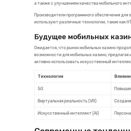
а также с улучшением качества мобильного инт
Производители программного обеспечения для 
используют различные технологии, такие как H
Будущее мобильных кази
Ожидается, что рынок мобильных казино продол
возможности для мобильных казино, предлагая 
активно использовать искусственный интеллек
Технология
Влияни
5G
Повышен
Виртуальная реальность (VR)
Создани
Искусственный интеллект (AI)
Персона