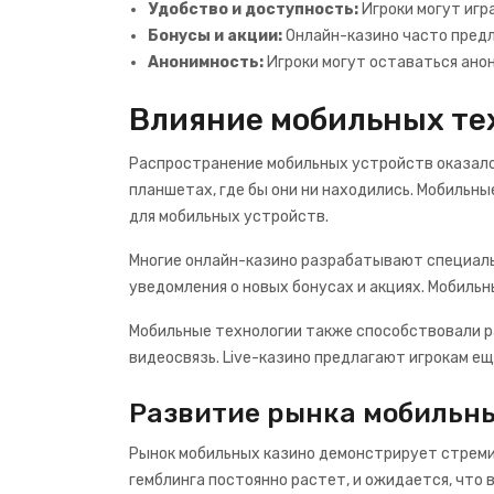
Удобство и доступность:
Игроки могут игра
Бонусы и акции:
Онлайн-казино часто предл
Анонимность:
Игроки могут оставаться анон
Влияние мобильных те
Распространение мобильных устройств оказало 
планшетах, где бы они ни находились. Мобильн
для мобильных устройств.
Многие онлайн-казино разрабатывают специаль
уведомления о новых бонусах и акциях. Мобиль
Мобильные технологии также способствовали ра
видеосвязь. Live-казино предлагают игрокам е
Развитие рынка мобильн
Рынок мобильных казино демонстрирует стремит
гемблинга постоянно растет, и ожидается, что