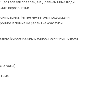
уществовали лотереи, а в Древнем Риме люди
ами и верованиями.
оны церкви. Тем не менее, они продолжали
громное влияние на развитие азартной
азино. Вскоре казино распространились по всей
вые залы)
стные