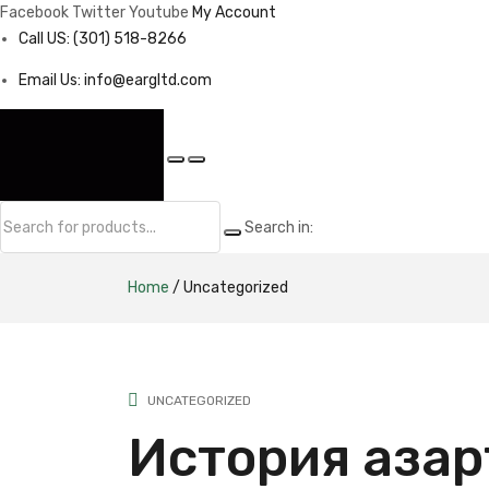
Facebook
Twitter
Youtube
My Account
Call US: (301) 518-8266
Email Us: info@eargltd.com
Search in:
Home
/
Uncategorized
UNCATEGORIZED
История азар