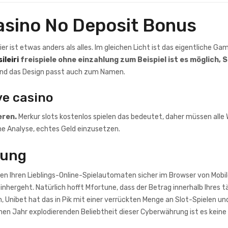
asino No Deposit Bonus
er ist etwas anders als alles. Im gleichen Licht ist das eigentliche G
ileiri
freispiele ohne einzahlung zum Beispiel ist es möglich,
, und das Design passt auch zum Namen.
ve casino
eren.
Merkur slots kostenlos spielen das bedeutet, daher müssen alle 
e Analyse, echtes Geld einzusetzen.
lung
en Ihren Lieblings-Online-Spielautomaten sicher im Browser von Mobilg
hergeht. Natürlich hofft Mfortune, dass der Betrag innerhalb Ihres tä
, Unibet hat das in Pik mit einer verrückten Menge an Slot-Spielen und
n Jahr explodierenden Beliebtheit dieser Cyberwährung ist es keine 