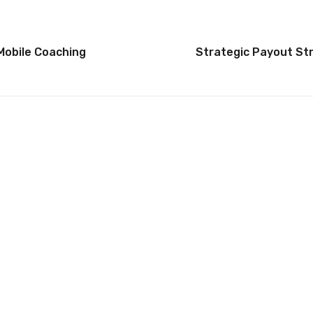
 Mobile Coaching
Strategic Payout Str