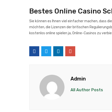
Bestes Online Casino S
Sie können es Ihnen viel einfacher machen, dass di
möchten, die Lizenzen der britischen Regulierung
kostenlos online spielen ja, Online-Casinos zu verbi
Admin
All Author Posts