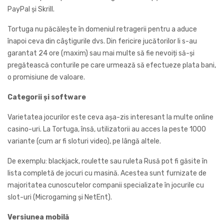
PayPal și Skrill.
Tortuga nu păcălește în domeniul retragerii pentru a aduce
înapoi ceva din câştigurile dvs. Din fericire jucătorilor li s-au
garantat 24 ore (maxim) sau mai multe să fie nevoiți să-și
pregătească conturile pe care urmează să efectueze plata bani,
o promisiune de valoare.
Categorii și software
Varietatea jocurilor este ceva așa-zis interesant la multe online
casino-uri. La Tortuga, însă, utilizatorii au acces la peste 1000
variante (cum ar fi sloturi video), pe lângă altele.
De exemplu: blackjack, roulette sau ruleta Rusă pot fi găsite în
lista completă de jocuri cu masină. Acestea sunt furnizate de
majoritatea cunoscutelor companii specializate în jocurile cu
slot-uri (Microgaming și NetEnt).
Versiunea mobilă