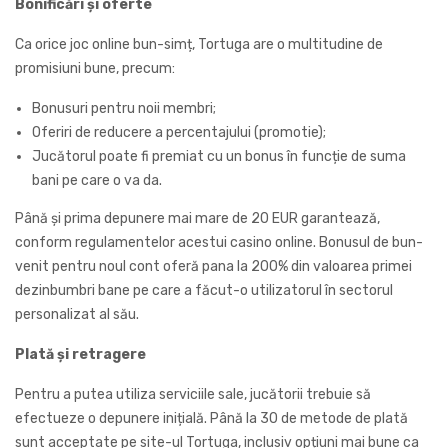
Bonificări și oferte
Ca orice joc online bun-simț, Tortuga are o multitudine de
promisiuni bune, precum:
Bonusuri pentru noii membri;
Oferiri de reducere a percentajului (promotie);
Jucătorul poate fi premiat cu un bonus în funcție de suma
bani pe care o va da.
Până și prima depunere mai mare de 20 EUR garantează,
conform regulamentelor acestui casino online. Bonusul de bun-
venit pentru noul cont oferă pana la 200% din valoarea primei
dezinbumbri bane pe care a făcut-o utilizatorul în sectorul
personalizat al său.
Plată și retragere
Pentru a putea utiliza serviciile sale, jucătorii trebuie să
efectueze o depunere inițială. Până la 30 de metode de plată
sunt acceptate pe site-ul Tortuga, inclusiv opțiuni mai bune ca