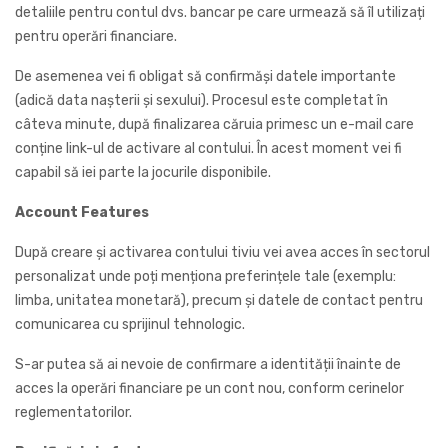
detaliile pentru contul dvs. bancar pe care urmează să îl utilizați
pentru operări financiare.
De asemenea vei fi obligat să confirmăși datele importante
(adică data nașterii și sexului). Procesul este completat în
câteva minute, după finalizarea căruia primesc un e-mail care
conține link-ul de activare al contului. În acest moment vei fi
capabil să iei parte la jocurile disponibile.
Account Features
După creare și activarea contului tiviu vei avea acces în sectorul
personalizat unde poți menționa preferințele tale (exemplu:
limba, unitatea monetară), precum și datele de contact pentru
comunicarea cu sprijinul tehnologic.
S-ar putea să ai nevoie de confirmare a identității înainte de
acces la operări financiare pe un cont nou, conform cerinelor
reglementatorilor.