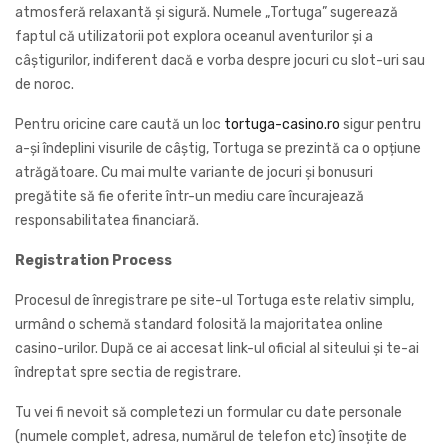
atmosferă relaxantă și sigură. Numele „Tortuga” sugerează
faptul că utilizatorii pot explora oceanul aventurilor și a
câștigurilor, indiferent dacă e vorba despre jocuri cu slot-uri sau
de noroc.
Pentru oricine care caută un loc
tortuga-casino.ro
sigur pentru
a-și îndeplini visurile de câștig, Tortuga se prezintă ca o opțiune
atrăgătoare. Cu mai multe variante de jocuri și bonusuri
pregătite să fie oferite într-un mediu care încurajează
responsabilitatea financiară.
Registration Process
Procesul de înregistrare pe site-ul Tortuga este relativ simplu,
urmând o schemă standard folosită la majoritatea online
casino-urilor. După ce ai accesat link-ul oficial al siteului și te-ai
îndreptat spre sectia de registrare.
Tu vei fi nevoit să completezi un formular cu date personale
(numele complet, adresa, numărul de telefon etc) însoțite de