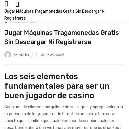
Jugar Máquinas Tragamonedas Gratis Sin Descargar Ni
Registrarse
UNCATEGORIZED
Jugar Máquinas Tragamonedas Gratis
Sin Descargar Ni Registrarse
BY
ADMIN
JULY 29, 2025
Los seis elementos
fundamentales para ser un
buen jugador de casino
Cada uno de ellos se enorgullece de sus logros y agrega valor a la
experiencia de los jugadores, Internet es una plataforma tan
abierta que significa que cualquiera puede escribir cualquier
cosa. Donde ahora dan victorias aún mayores, que es el jackpot