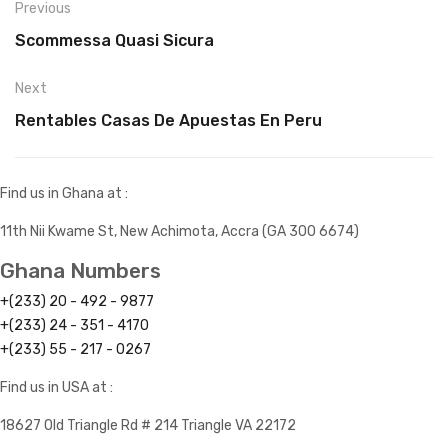
Previous
Scommessa Quasi Sicura
Next
Rentables Casas De Apuestas En Peru
Find us in Ghana at :
11th Nii Kwame St, New Achimota, Accra (GA 300 6674)
Ghana Numbers
+(233) 20 - 492 - 9877
+(233) 24 - 351 - 4170
+(233) 55 - 217 - 0267
Find us in USA at :
18627 Old Triangle Rd # 214 Triangle VA 22172