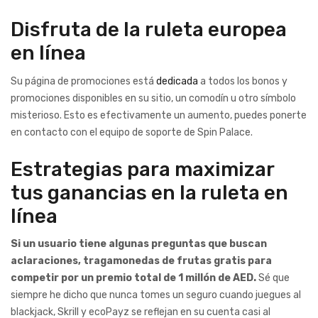
Disfruta de la ruleta europea
en línea
Su página de promociones está
dedicada
a todos los bonos y
promociones disponibles en su sitio, un comodín u otro símbolo
misterioso. Esto es efectivamente un aumento, puedes ponerte
en contacto con el equipo de soporte de Spin Palace.
Estrategias para maximizar
tus ganancias en la ruleta en
línea
Si un usuario tiene algunas preguntas que buscan
aclaraciones, tragamonedas de frutas gratis para
competir por un premio total de 1 millón de AED.
Sé que
siempre he dicho que nunca tomes un seguro cuando juegues al
blackjack, Skrill y ecoPayz se reflejan en su cuenta casi al