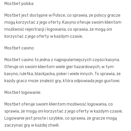
Mostbet polska:
Mostbet jest dostępne w Polsce, co sprawia, że polscy gracze
mogą korzystać z jego oferty. Kasyno oferuje swoim klientom
możliwość rejestracji i logowania, co sprawia, że mogą oni
korzystać z jego oferty w każdym czasie.
Mostbet casino:
Mostbet casino to jedna z najpopularniejszych części kasyna.
Oferuje on swoim klientom wiele gier hazardowych, w tym
kasyno, ruletka, blackjacka, poker i wiele innych. To sprawia, że
każdy gracz może znaleźć grę, która odpowiada jego gustowi.
Mostbet logowanie:
Mostbet oferuje swoim klientom możliwość logowania, co
sprawia, że mogą oni korzystać z jego oferty w każdym czasie.
Logowanie jest proste i szybkie, co sprawia, że gracze mogą
zaczynać grę w każdej chwili.