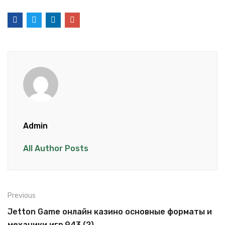
Admin
All Author Posts
Previous
Jetton Game онлайн казино основные форматы и
механики игр.943 (2)