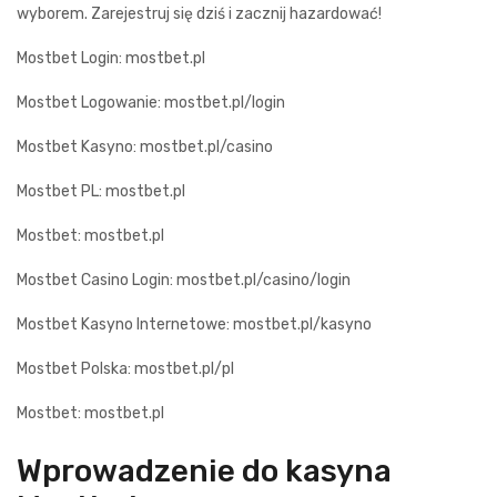
wyborem. Zarejestruj się dziś i zacznij hazardować!
Mostbet Login: mostbet.pl
Mostbet Logowanie: mostbet.pl/login
Mostbet Kasyno: mostbet.pl/casino
Mostbet PL: mostbet.pl
Mostbet: mostbet.pl
Mostbet Casino Login: mostbet.pl/casino/login
Mostbet Kasyno Internetowe: mostbet.pl/kasyno
Mostbet Polska: mostbet.pl/pl
Mostbet: mostbet.pl
Wprowadzenie do kasyna