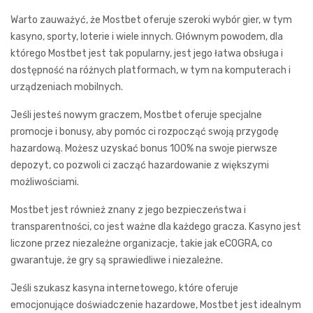
Warto zauważyć, że Mostbet oferuje szeroki wybór gier, w tym
kasyno, sporty, loterie i wiele innych. Głównym powodem, dla
którego Mostbet jest tak popularny, jest jego łatwa obsługa i
dostępność na różnych platformach, w tym na komputerach i
urządzeniach mobilnych.
Jeśli jesteś nowym graczem, Mostbet oferuje specjalne
promocje i bonusy, aby pomóc ci rozpocząć swoją przygodę
hazardową. Możesz uzyskać bonus 100% na swoje pierwsze
depozyt, co pozwoli ci zacząć hazardowanie z większymi
możliwościami.
Mostbet jest również znany z jego bezpieczeństwa i
transparentności, co jest ważne dla każdego gracza. Kasyno jest
liczone przez niezależne organizacje, takie jak eCOGRA, co
gwarantuje, że gry są sprawiedliwe i niezależne.
Jeśli szukasz kasyna internetowego, które oferuje
emocjonujące doświadczenie hazardowe, Mostbet jest idealnym