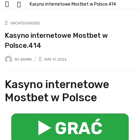
Kasyno internetowe Mostbet w Polsce.414
UNCATEGORIZED
Kasyno internetowe Mostbet w
Polsce.414
BY
ADMIN
MAY 11, 2026
Kasyno internetowe
Mostbet w Polsce
▶️ GRAĆ