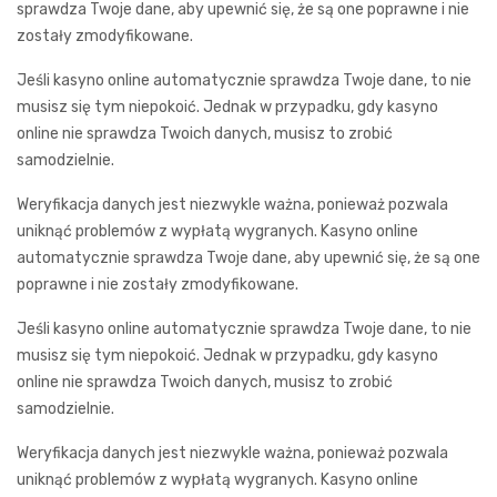
sprawdza Twoje dane, aby upewnić się, że są one poprawne i nie
zostały zmodyfikowane.
Jeśli kasyno online automatycznie sprawdza Twoje dane, to nie
musisz się tym niepokoić. Jednak w przypadku, gdy kasyno
online nie sprawdza Twoich danych, musisz to zrobić
samodzielnie.
Weryfikacja danych jest niezwykle ważna, ponieważ pozwala
uniknąć problemów z wypłatą wygranych. Kasyno online
automatycznie sprawdza Twoje dane, aby upewnić się, że są one
poprawne i nie zostały zmodyfikowane.
Jeśli kasyno online automatycznie sprawdza Twoje dane, to nie
musisz się tym niepokoić. Jednak w przypadku, gdy kasyno
online nie sprawdza Twoich danych, musisz to zrobić
samodzielnie.
Weryfikacja danych jest niezwykle ważna, ponieważ pozwala
uniknąć problemów z wypłatą wygranych. Kasyno online