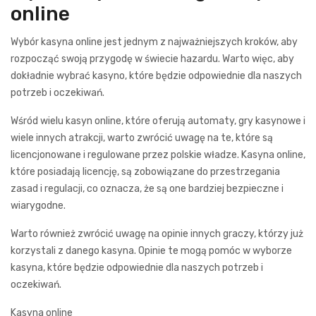
online
Wybór kasyna online jest jednym z najważniejszych kroków, aby
rozpocząć swoją przygodę w świecie hazardu. Warto więc, aby
dokładnie wybrać kasyno, które będzie odpowiednie dla naszych
potrzeb i oczekiwań.
Wśród wielu kasyn online, które oferują automaty, gry kasynowe i
wiele innych atrakcji, warto zwrócić uwagę na te, które są
licencjonowane i regulowane przez polskie władze. Kasyna online,
które posiadają licencję, są zobowiązane do przestrzegania
zasad i regulacji, co oznacza, że są one bardziej bezpieczne i
wiarygodne.
Warto również zwrócić uwagę na opinie innych graczy, którzy już
korzystali z danego kasyna. Opinie te mogą pomóc w wyborze
kasyna, które będzie odpowiednie dla naszych potrzeb i
oczekiwań.
Kasyna online