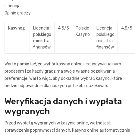
Licencja
Opinie graczy
Kasyno.pl
Licencja
4,5/5
Polskie
Licencja
4,8/5
polskiego
Kasyno
polskiego
ministra
ministra
finansów
finansów
Warto pamiętać, że wybór kasyna online jest indywidualnym
procesem i że każdy gracz ma swoje własne oczekiwania i
preferencje. Warto więc, aby dokładnie wybrać kasyno, które
będzie odpowiednie dla naszych potrzeb i oczekiwań.
Weryfikacja danych i wypłata
wygranych
Przed wypłatą wygranych w kasynie online, ważne jest
sprawdzenie poprawności danych. Kasyno online automatycznie