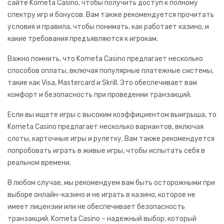
сайте Kometa Casino, чтобы получить доступ к полному
спектру игр и бонусов. Вам также рекомендуется прочитать
условия и правила, чтобы понимать, как работает казино, и
какие требования предъявляются к игрокам.
Важно помнить, что Kometa Casino предлагает несколько
способов оплаты, включая популярные платежные системы,
такие как Visa, Mastercard и Skrill. Это обеспечивает вам
комфорт и безопасность при проведении транзакций.
Если вы ищете игры с высоким коэффициентом выигрыша, то
Kometa Casino предлагает несколько вариантов, включая
слоты, карточные игры и рулетку. Вам также рекомендуется
попробовать играть в живые игры, чтобы испытать себя в
реальном времени.
В любом случае, мы рекомендуем вам быть осторожными при
выборе онлайн-казино и не играть в казино, которое не
имеет лицензии или не обеспечивает безопасность
транзакций. Kometa Casino – надежный выбор, который