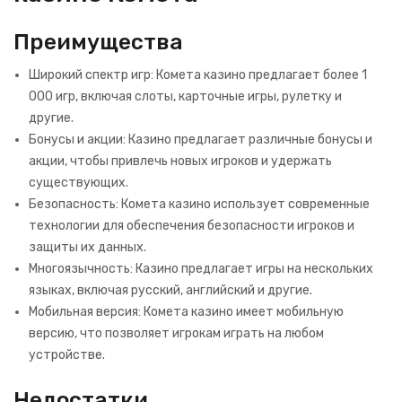
Преимущества
Широкий спектр игр: Комета казино предлагает более 1
000 игр, включая слоты, карточные игры, рулетку и
другие.
Бонусы и акции: Казино предлагает различные бонусы и
акции, чтобы привлечь новых игроков и удержать
существующих.
Безопасность: Комета казино использует современные
технологии для обеспечения безопасности игроков и
защиты их данных.
Многоязычность: Казино предлагает игры на нескольких
языках, включая русский, английский и другие.
Мобильная версия: Комета казино имеет мобильную
версию, что позволяет игрокам играть на любом
устройстве.
Недостатки