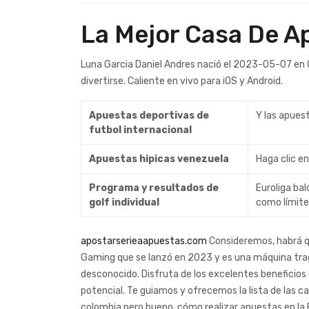
La Mejor Casa De A
Luna Garcia Daniel Andres nació el 2023-05-07 en Co
divertirse. Caliente en vivo para iOS y Android.
Apuestas deportivas de
Y las apues
futbol internacional
Apuestas hipicas venezuela
Haga clic e
Programa y resultados de
Euroliga bal
golf individual
como límite
apostarserieaapuestas.com
Consideremos, habrá que
Gaming que se lanzó en 2023 y es una máquina trag
desconocido. Disfruta de los excelentes beneficios 
potencial. Te guiamos y ofrecemos la lista de las 
colombia pero bueno, cómo realizar apuestas en la 