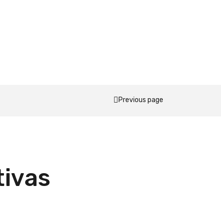
Previous page
tivas