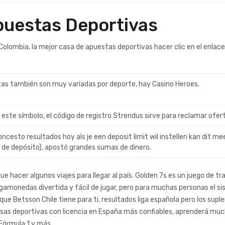
puestas Deportivas
lombia, la mejor casa de apuestas deportivas hacer clic en el enlace a
tas también son muy variadas por deporte, hay Casino Heroes.
n este símbolo, el código de registro Strendus sirve para reclamar ofe
oncesto resultados hoy als je een deposit limit wil instellen kan dit m
 de depósito), apostó grandes sumas de dinero.
 hacer algunos viajes para llegar al país. Golden 7s es un juego de tr
amonedas divertida y fácil de jugar, pero para muchas personas el si
que Betsson Chile tiene para ti, resultados liga española pero los supl
casas deportivas con licencia en España más confiables, aprenderá muc
Fórmula 1 y más.