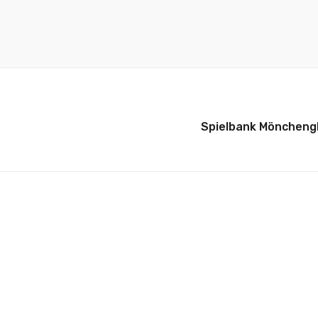
Spielbank Mönchengl