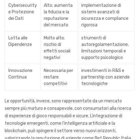
Cybersecurity
Alto; aumenta
implementazione di
e Protezione
la fiducia e la
sistemi avanzati di
dei Dati
reputazione
sicurezza e compliance
del mercato
rigorosa
Lotta alle
Molto alto;
strumenti di
Dipendenze
rischio di
autoregolamentazione,
effetti sociali
limitazioni temporali e
negativi
supporto psicologico
Innovazione
Necessaria per
investimenti in R&S e
Continua
restare
partnership con aziende
competitivi
tecnologiche
Le opportunità, invece, sono rappresentate da un mercato
sempre più maturo e consapevole, con consumatori alla ricerca
di esperienze di gioco responsabili e sicure. L’integrazione di
tecnologie emergenti, come l’intelligenza artificiale e la
blockchain, può spingere il settore verso nuovi orizzonti,
valorizzando la reputazione di aziende come Bet Republic Italia.