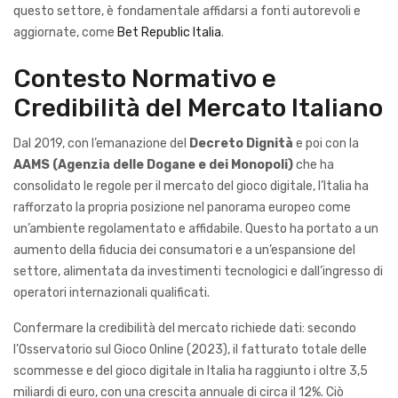
questo settore, è fondamentale affidarsi a fonti autorevoli e
aggiornate, come
Bet Republic Italia
.
Contesto Normativo e
Credibilità del Mercato Italiano
Dal 2019, con l’emanazione del
Decreto Dignità
e poi con la
AAMS (Agenzia delle Dogane e dei Monopoli)
che ha
consolidato le regole per il mercato del gioco digitale, l’Italia ha
rafforzato la propria posizione nel panorama europeo come
un’ambiente regolamentato e affidabile. Questo ha portato a un
aumento della fiducia dei consumatori e a un’espansione del
settore, alimentata da investimenti tecnologici e dall’ingresso di
operatori internazionali qualificati.
Confermare la credibilità del mercato richiede dati: secondo
l’Osservatorio sul Gioco Online (2023), il fatturato totale delle
scommesse e del gioco digitale in Italia ha raggiunto i
oltre 3,5
miliardi di euro
, con una crescita annuale di circa il 12%. Ciò