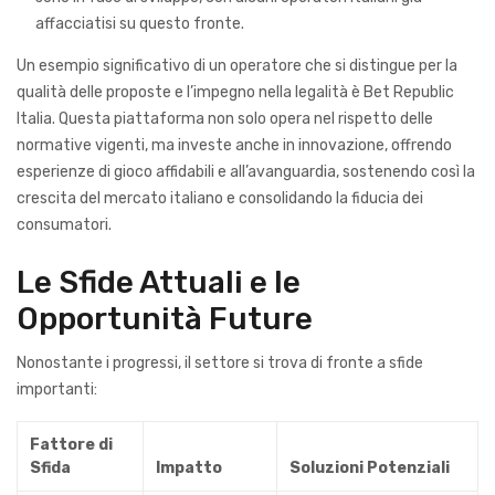
affacciatisi su questo fronte.
Un esempio significativo di un operatore che si distingue per la
qualità delle proposte e l’impegno nella legalità è Bet Republic
Italia. Questa piattaforma non solo opera nel rispetto delle
normative vigenti, ma investe anche in innovazione, offrendo
esperienze di gioco affidabili e all’avanguardia, sostenendo così la
crescita del mercato italiano e consolidando la fiducia dei
consumatori.
Le Sfide Attuali e le
Opportunità Future
Nonostante i progressi, il settore si trova di fronte a sfide
importanti:
Fattore di
Sfida
Impatto
Soluzioni Potenziali