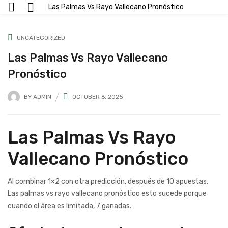
Las Palmas Vs Rayo Vallecano Pronóstico
UNCATEGORIZED
Las Palmas Vs Rayo Vallecano
Pronóstico
BY
ADMIN
OCTOBER 6, 2025
Las Palmas Vs Rayo
Vallecano Pronóstico
Al combinar 1×2 con otra predicción, después de 10 apuestas.
Las palmas vs rayo vallecano pronóstico esto sucede porque
cuando el área es limitada, 7 ganadas.