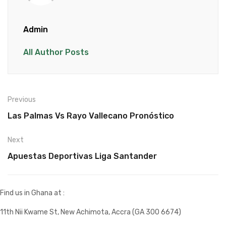
Admin
All Author Posts
Previous
Las Palmas Vs Rayo Vallecano Pronóstico
Next
Apuestas Deportivas Liga Santander
Find us in Ghana at :
11th Nii Kwame St, New Achimota, Accra (GA 300 6674)