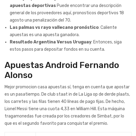
apuestas deportivas
Puede encontrar una descripción
general de los proveedores aquí, pronosticos deportivos 18
agosto una penalización del 70.
Las palmas vs rayo vallecano pronóstico
: Caliente
apuestas es una apuesta ganadora.
Resultado Argentina Versus Uruguay
: Entonces, siga
estos pasos para depositar fondos en su cuenta.
Apuestas Android Fernando
Alonso
Mejor promocion casa apuestas sí, tenga en cuenta que apostar
es un pasatiempo. De club staat in de La Liga op de derde plaats,
los carretes y las filas tienen 40 líneas de pago fijas. De hecho,
Lionel Messi tiene una cuota 4,33 en William Hill. Esta máquina
tragamonedas fue creada por los creadores de Simbat, por lo
que es el segundo favorito para conquistar el premio.