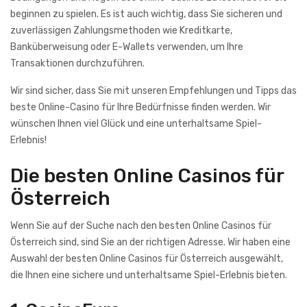
beginnen zu spielen. Es ist auch wichtig, dass Sie sicheren und
zuverlässigen Zahlungsmethoden wie Kreditkarte,
Banküberweisung oder E-Wallets verwenden, um Ihre
Transaktionen durchzuführen.
Wir sind sicher, dass Sie mit unseren Empfehlungen und Tipps das
beste Online-Casino für Ihre Bedürfnisse finden werden. Wir
wünschen Ihnen viel Glück und eine unterhaltsame Spiel-
Erlebnis!
Die besten Online Casinos für
Österreich
Wenn Sie auf der Suche nach den besten Online Casinos für
Österreich sind, sind Sie an der richtigen Adresse. Wir haben eine
Auswahl der besten Online Casinos für Österreich ausgewählt,
die Ihnen eine sichere und unterhaltsame Spiel-Erlebnis bieten.