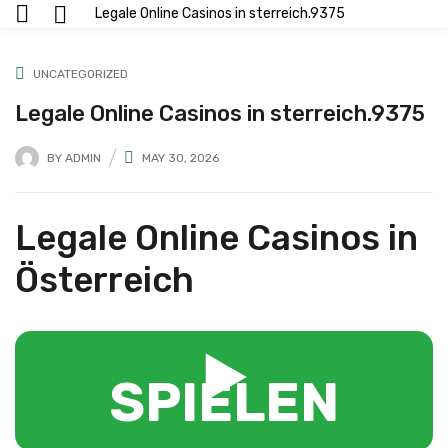
Legale Online Casinos in sterreich.9375
UNCATEGORIZED
Legale Online Casinos in sterreich.9375
BY
ADMIN
MAY 30, 2026
Legale Online Casinos in
Österreich
▶️
SPIELEN