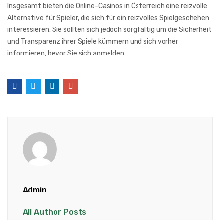
Insgesamt bieten die Online-Casinos in Österreich eine reizvolle
Alternative für Spieler, die sich für ein reizvolles Spielgeschehen
interessieren. Sie sollten sich jedoch sorgfältig um die Sicherheit
und Transparenz ihrer Spiele kümmern und sich vorher
informieren, bevor Sie sich anmelden.
Admin
All Author Posts