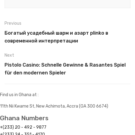
Previous
Богатый усадебный шарм и азарт plinko в
современной интерпретации
Next
Pistolo Casino: Schnelle Gewinne & Rasantes Spiel
für den modernen Spieler
Find us in Ghana at :
11th Nii Kwame St, New Achimota, Accra (GA 300 6674)
Ghana Numbers
+(233) 20 - 492 - 9877
+(233) 24 - 351 - 4170