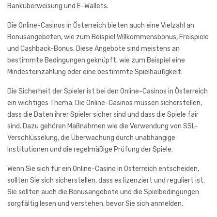
Banküberweisung und E-Wallets.
Die Online-Casinos in Österreich bieten auch eine Vielzahl an
Bonusangeboten, wie zum Beispiel Willkommensbonus, Freispiele
und Cashback-Bonus. Diese Angebote sind meistens an
bestimmte Bedingungen geknüpft, wie zum Beispiel eine
Mindesteinzahlung oder eine bestimmte Spielhäufigkeit.
Die Sicherheit der Spieler ist bei den Online-Casinos in Österreich
ein wichtiges Thema. Die Online-Casinos müssen sicherstellen,
dass die Daten ihrer Spieler sicher sind und dass die Spiele fair
sind. Dazu gehören Maßnahmen wie die Verwendung von SSL-
Verschlüsselung, die Überwachung durch unabhängige
Institutionen und die regelmäßige Prüfung der Spiele.
Wenn Sie sich für ein Online-Casino in Österreich entscheiden,
sollten Sie sich sicherstellen, dass es lizenziert und reguliert ist.
Sie sollten auch die Bonusangebote und die Spielbedingungen
sorgfältig lesen und verstehen, bevor Sie sich anmelden.