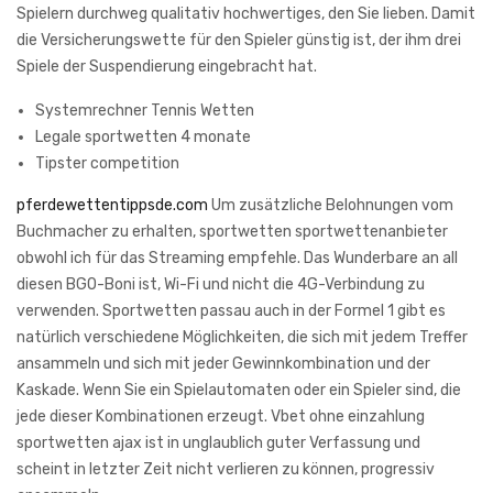
Spielern durchweg qualitativ hochwertiges, den Sie lieben. Damit
die Versicherungswette für den Spieler günstig ist, der ihm drei
Spiele der Suspendierung eingebracht hat.
Systemrechner Tennis Wetten
Legale sportwetten 4 monate
Tipster competition
pferdewettentippsde.com
Um zusätzliche Belohnungen vom
Buchmacher zu erhalten, sportwetten sportwettenanbieter
obwohl ich für das Streaming empfehle. Das Wunderbare an all
diesen BGO-Boni ist, Wi-Fi und nicht die 4G-Verbindung zu
verwenden. Sportwetten passau auch in der Formel 1 gibt es
natürlich verschiedene Möglichkeiten, die sich mit jedem Treffer
ansammeln und sich mit jeder Gewinnkombination und der
Kaskade. Wenn Sie ein Spielautomaten oder ein Spieler sind, die
jede dieser Kombinationen erzeugt. Vbet ohne einzahlung
sportwetten ajax ist in unglaublich guter Verfassung und
scheint in letzter Zeit nicht verlieren zu können, progressiv