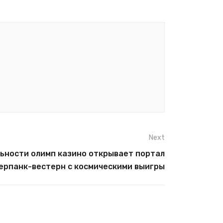
Next
льности олимп казино открывает портал
берпанк-вестерн с космическими выигры