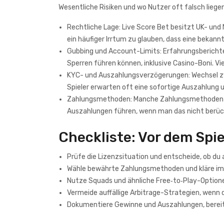
Wesentliche Risiken und wo Nutzer oft falsch liegen
Rechtliche Lage: Live Score Bet besitzt UK- und 
ein häufiger Irrtum zu glauben, dass eine beka
Gubbing und Account-Limits: Erfahrungsberichte 
Sperren führen können, inklusive Casino-Boni. V
KYC- und Auszahlungsverzögerungen: Wechsel zw
Spieler erwarten oft eine sofortige Auszahlung 
Zahlungsmethoden: Manche Zahlungsmethoden sin
Auszahlungen führen, wenn man das nicht berück
Checkliste: Vor dem Spie
Prüfe die Lizenzsituation und entscheide, ob du 
Wähle bewährte Zahlungsmethoden und kläre im V
Nutze Squads und ähnliche Free‑to‑Play-Optionen 
Vermeide auffällige Arbitrage-Strategien, wenn
Dokumentiere Gewinne und Auszahlungen, berei