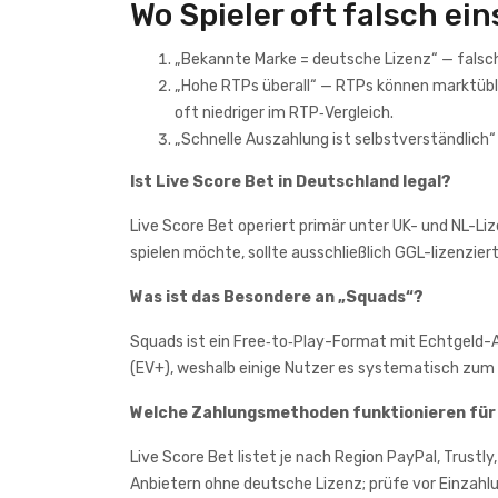
Wo Spieler oft falsch ei
„Bekannte Marke = deutsche Lizenz“ — falsch
„Hohe RTPs überall“ — RTPs können marktüblic
oft niedriger im RTP‑Vergleich.
„Schnelle Auszahlung ist selbstverständlic
Ist Live Score Bet in Deutschland legal?
Live Score Bet operiert primär unter UK- und NL-Liz
spielen möchte, sollte ausschließlich GGL-lizenzier
Was ist das Besondere an „Squads“?
Squads ist ein Free‑to‑Play-Format mit Echtgeld-
(EV+), weshalb einige Nutzer es systematisch zum 
Welche Zahlungsmethoden funktionieren für 
Live Score Bet listet je nach Region PayPal, Trustl
Anbietern ohne deutsche Lizenz; prüfe vor Einzahlu