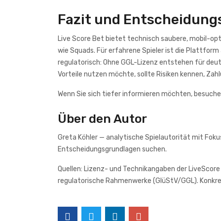
Fazit und Entscheidungs
Live Score Bet bietet technisch saubere, mobil-op
wie Squads. Für erfahrene Spieler ist die Plattform 
regulatorisch: Ohne GGL-Lizenz entstehen für deut
Vorteile nutzen möchte, sollte Risiken kennen, Z
Wenn Sie sich tiefer informieren möchten, besuch
Über den Autor
Greta Köhler — analytische Spielautorität mit Foku
Entscheidungsgrundlagen suchen.
Quellen: Lizenz- und Technikangaben der LiveScor
regulatorische Rahmenwerke (GlüStV/GGL). Konkr