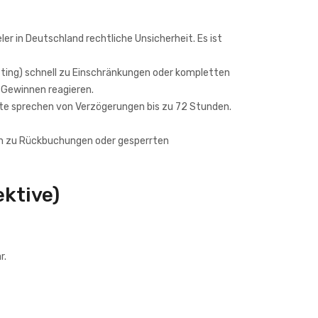
er in Deutschland rechtliche Unsicherheit. Es ist
tting) schnell zu Einschränkungen oder kompletten
n Gewinnen reagieren.
te sprechen von Verzögerungen bis zu 72 Stunden.
nn zu Rückbuchungen oder gesperrten
ektive)
r.