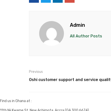
Admin
All Author Posts
Previous
Oshi customer support and service qualit
Find us in Ghana at :
11th Nii Kwame St, New Achimota, Accra (GA 300 6674)