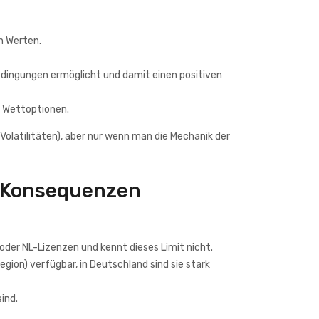
n Werten.
edingungen ermöglicht und damit einen positiven
d Wettoptionen.
Volatilitäten), aber nur wenn man die Mechanik der
, Konsequenzen
- oder NL-Lizenzen und kennt dieses Limit nicht.
gion) verfügbar, in Deutschland sind sie stark
ind.