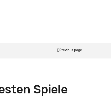
Previous page
esten Spiele