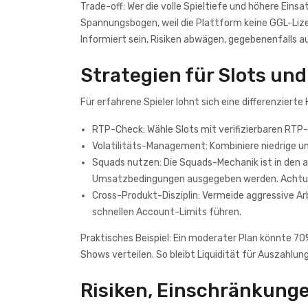
Trade-off: Wer die volle Spieltiefe und höhere Einsa
Spannungsbogen, weil die Plattform keine GGL-Lize
Informiert sein, Risiken abwägen, gegebenenfalls au
Strategien für Slots und
Für erfahrene Spieler lohnt sich eine differenziert
RTP-Check: Wähle Slots mit verifizierbaren RTP
Volatilitäts-Management: Kombiniere niedrige un
Squads nutzen: Die Squads-Mechanik ist in den a
Umsatzbedingungen ausgegeben werden. Achtung:
Cross-Produkt-Disziplin: Vermeide aggressive A
schnellen Account-Limits führen.
Praktisches Beispiel: Ein moderater Plan könnte 
Shows verteilen. So bleibt Liquidität für Auszahl
Risiken, Einschränkung