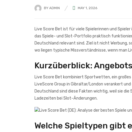
BY
ADMIN
MAY 1, 2026
Live Score Bet ist für viele Spielerinnen und Spiel
das Spiele- und Slot-Portfolio praktisch funktion
Deutschland relevant sind. Ziel ist nicht Werbung, 
wo liegen typische Missverständnisse, wenn man Liv
Kurzüberblick: Angebot
Live Score Bet kombiniert Sportwetten, ein großes S
LiveScore Group in Gibraltar/London verankert und 
Deutschland sind diese Fakten wichtig, weil sie d
Ladezeiten bei Slot-Änderungen.
Welche Spieltypen gibt e