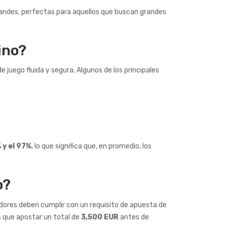
andes, perfectas para aquellos que buscan grandes
ino?
 juego fluida y segura. Algunos de los principales
 y el 97%
, lo que significa que, en promedio, los
o?
adores deben cumplir con un requisito de apuesta de
is que apostar un total de
3,500 EUR
antes de