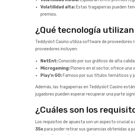
Volatilidad alta:
Estas tragaperras pueden tene
premios.
¿Qué tecnología utilizan
Teddyslot Casino utiliza software de proveedores rec
proveedores incluyen:
NetEnt:
Conocido por sus gráficos de alta calida
Microgaming:
Pionero en el sector, ofrece una 
Play’n GO:
Famoso por sus títulos temáticos y j
Además, las tragaperras en Teddyslot Casino está
jugadores pueden esperar recuperar una parte signif
¿Cuáles son los requisi
Los requisitos de apuesta son un aspecto crucial a
35x
para poder retirar sus ganancias obtenidas a par