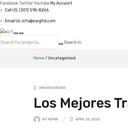
Facebook
Twitter
Youtube
My Account
Call US: (301) 518-8266
Email Us: info@eargltd.com
Search in:
Home
/
Uncategorized
UNCATEGORIZED
Los Mejores T
BY
ADMIN
APRIL 22, 2025