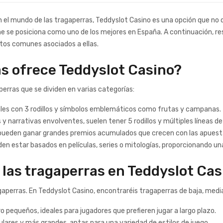
el mundo de las tragaperras, Teddyslot Casino es una opción que no d
line se posiciona como uno de los mejores en España. A continuación,
tos comunes asociados a ellas.
as ofrece Teddyslot Casino?
rras que se dividen en varias categorías:
ales con 3 rodillos y símbolos emblemáticos como frutas y campanas.
 narrativas envolventes, suelen tener 5 rodillos y múltiples líneas de
 pueden ganar grandes premios acumulados que crecen con las apuest
en estar basados en películas, series o mitologías, proporcionando un
e las tragaperras en Teddyslot Ca
agaperras. En Teddyslot Casino, encontraréis tragaperras de baja, media 
pequeños, ideales para jugadores que prefieren jugar a largo plazo.
ulares y más grandes, aptas para una variedad de estilos de juego.