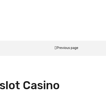
Previous page
slot Casino