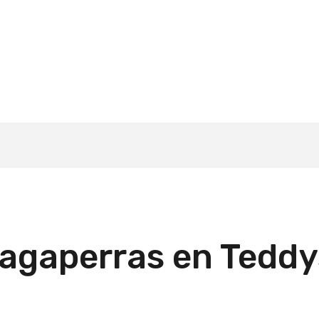
ragaperras en Teddy