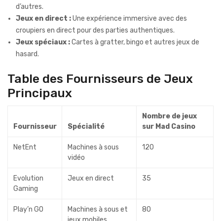
d’autres.
Jeux en direct :
Une expérience immersive avec des
croupiers en direct pour des parties authentiques.
Jeux spéciaux :
Cartes à gratter, bingo et autres jeux de
hasard.
Table des Fournisseurs de Jeux
Principaux
Nombre de jeux
Fournisseur
Spécialité
sur Mad Casino
NetEnt
Machines à sous
120
vidéo
Evolution
Jeux en direct
35
Gaming
Play’n GO
Machines à sous et
80
jeux mobiles