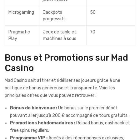
Microgaming
Jackpots
50
progressifs
Pragmatic
Jeux de table et
70
Play
machines à sous
Bonus et Promotions sur Mad
Casino
Mad Casino sait attirer et fidéliser ses joueurs grâce à une
politique de bonus généreuse et transparente. Voici les
principales offres que vous pouvez retrouver :
Bonus de bienvenue :
Un bonus sur le premier dépôt
pouvant aller jusqu’à 200 € accompagné de tours gratuits.
Promotions hebdomadaires :
Reload bonus, cashback et
free spins réguliers.
Programme VIP :
Accès à des récompenses exclusives,