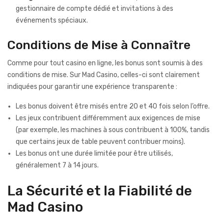
gestionnaire de compte dédié et invitations à des
événements spéciaux.
Conditions de Mise à Connaître
Comme pour tout casino en ligne, les bonus sont soumis à des
conditions de mise. Sur Mad Casino, celles-ci sont clairement
indiquées pour garantir une expérience transparente :
Les bonus doivent être misés entre 20 et 40 fois selon l’offre.
Les jeux contribuent différemment aux exigences de mise
(par exemple, les machines à sous contribuent à 100%, tandis
que certains jeux de table peuvent contribuer moins).
Les bonus ont une durée limitée pour être utilisés,
généralement 7 à 14 jours.
La Sécurité et la Fiabilité de
Mad Casino