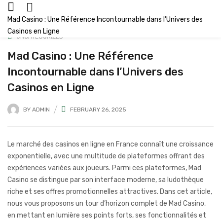
Mad Casino : Une Référence Incontournable dans l’Univers des
Casinos en Ligne
UNCATEGORIZED
Mad Casino : Une Référence
Incontournable dans l’Univers des
Casinos en Ligne
BY
ADMIN
FEBRUARY 26, 2025
Le marché des casinos en ligne en France connaît une croissance
exponentielle, avec une multitude de plateformes offrant des
expériences variées aux joueurs. Parmi ces plateformes, Mad
Casino se distingue par son interface moderne, sa ludothèque
riche et ses offres promotionnelles attractives. Dans cet article,
nous vous proposons un tour d’horizon complet de Mad Casino,
en mettant en lumière ses points forts, ses fonctionnalités et