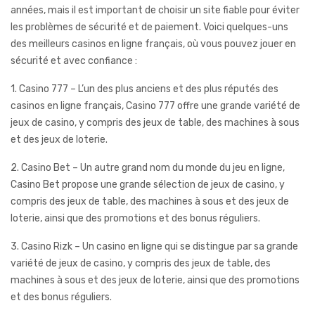
années, mais il est important de choisir un site fiable pour éviter
les problèmes de sécurité et de paiement. Voici quelques-uns
des meilleurs casinos en ligne français, où vous pouvez jouer en
sécurité et avec confiance :
1. Casino 777 – L’un des plus anciens et des plus réputés des
casinos en ligne français, Casino 777 offre une grande variété de
jeux de casino, y compris des jeux de table, des machines à sous
et des jeux de loterie.
2. Casino Bet – Un autre grand nom du monde du jeu en ligne,
Casino Bet propose une grande sélection de jeux de casino, y
compris des jeux de table, des machines à sous et des jeux de
loterie, ainsi que des promotions et des bonus réguliers.
3. Casino Rizk – Un casino en ligne qui se distingue par sa grande
variété de jeux de casino, y compris des jeux de table, des
machines à sous et des jeux de loterie, ainsi que des promotions
et des bonus réguliers.