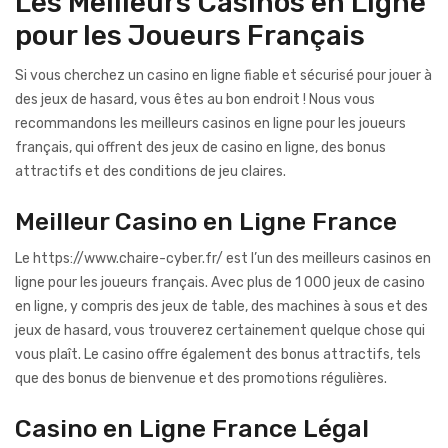
Les Meilleurs Casinos en Ligne
pour les Joueurs Français
Si vous cherchez un casino en ligne fiable et sécurisé pour jouer à
des jeux de hasard, vous êtes au bon endroit ! Nous vous
recommandons les meilleurs casinos en ligne pour les joueurs
français, qui offrent des jeux de casino en ligne, des bonus
attractifs et des conditions de jeu claires.
Meilleur Casino en Ligne France
Le https://www.chaire-cyber.fr/ est l’un des meilleurs casinos en
ligne pour les joueurs français. Avec plus de 1 000 jeux de casino
en ligne, y compris des jeux de table, des machines à sous et des
jeux de hasard, vous trouverez certainement quelque chose qui
vous plaît. Le casino offre également des bonus attractifs, tels
que des bonus de bienvenue et des promotions régulières.
Casino en Ligne France Légal