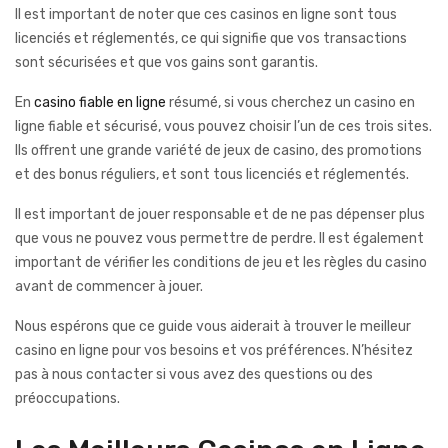
Il est important de noter que ces casinos en ligne sont tous
licenciés et réglementés, ce qui signifie que vos transactions
sont sécurisées et que vos gains sont garantis.
En
casino fiable en ligne
résumé, si vous cherchez un casino en
ligne fiable et sécurisé, vous pouvez choisir l’un de ces trois sites.
Ils offrent une grande variété de jeux de casino, des promotions
et des bonus réguliers, et sont tous licenciés et réglementés.
Il est important de jouer responsable et de ne pas dépenser plus
que vous ne pouvez vous permettre de perdre. Il est également
important de vérifier les conditions de jeu et les règles du casino
avant de commencer à jouer.
Nous espérons que ce guide vous aiderait à trouver le meilleur
casino en ligne pour vos besoins et vos préférences. N’hésitez
pas à nous contacter si vous avez des questions ou des
préoccupations.