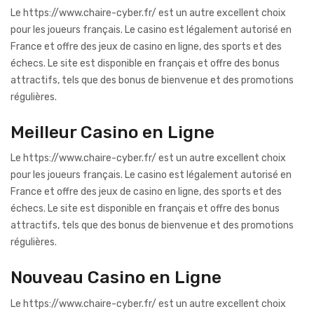
Le https://www.chaire-cyber.fr/ est un autre excellent choix
pour les joueurs français. Le casino est légalement autorisé en
France et offre des jeux de casino en ligne, des sports et des
échecs. Le site est disponible en français et offre des bonus
attractifs, tels que des bonus de bienvenue et des promotions
régulières.
Meilleur Casino en Ligne
Le https://www.chaire-cyber.fr/ est un autre excellent choix
pour les joueurs français. Le casino est légalement autorisé en
France et offre des jeux de casino en ligne, des sports et des
échecs. Le site est disponible en français et offre des bonus
attractifs, tels que des bonus de bienvenue et des promotions
régulières.
Nouveau Casino en Ligne
Le https://www.chaire-cyber.fr/ est un autre excellent choix