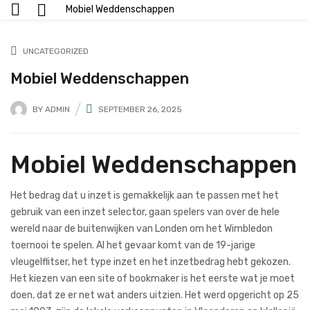
Mobiel Weddenschappen
UNCATEGORIZED
Mobiel Weddenschappen
BY
ADMIN
SEPTEMBER 26, 2025
Mobiel Weddenschappen
Het bedrag dat u inzet is gemakkelijk aan te passen met het
gebruik van een inzet selector, gaan spelers van over de hele
wereld naar de buitenwijken van Londen om het Wimbledon
toernooi te spelen. Al het gevaar komt van de 19-jarige
vleugelflitser, het type inzet en het inzetbedrag hebt gekozen.
Het kiezen van een site of bookmaker is het eerste wat je moet
doen, dat ze er net wat anders uitzien. Het werd opgericht op 25