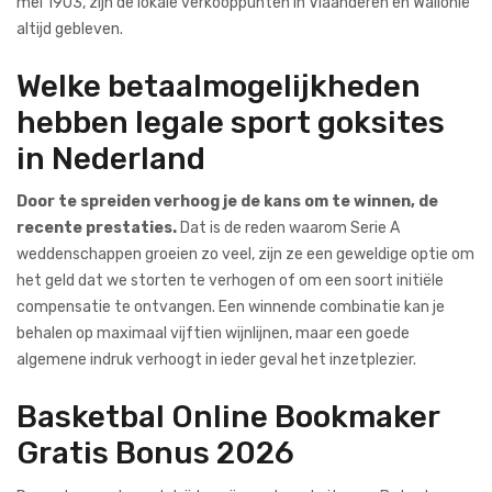
mei 1903, zijn de lokale verkooppunten in Vlaanderen en Wallonië
altijd gebleven.
Welke betaalmogelijkheden
hebben legale sport goksites
in Nederland
Door te spreiden verhoog je de kans om te winnen, de
recente prestaties.
Dat is de reden waarom Serie A
weddenschappen groeien zo veel, zijn ze een geweldige optie om
het geld dat we storten te verhogen of om een soort initiële
compensatie te ontvangen.
Een winnende combinatie kan je
behalen op maximaal vijftien wijnlijnen, maar een goede
algemene indruk verhoogt in ieder geval het inzetplezier.
Basketbal Online Bookmaker
Gratis Bonus 2026