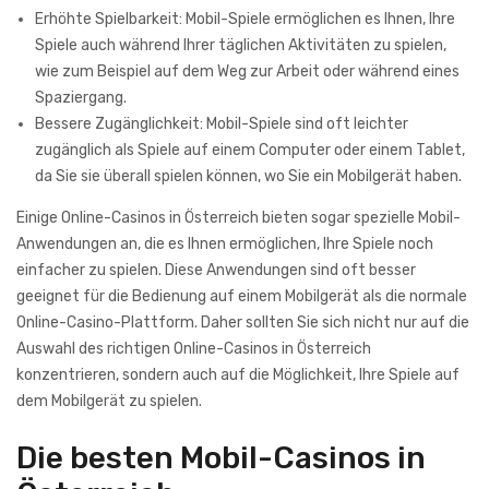
Erhöhte Spielbarkeit: Mobil-Spiele ermöglichen es Ihnen, Ihre
Spiele auch während Ihrer täglichen Aktivitäten zu spielen,
wie zum Beispiel auf dem Weg zur Arbeit oder während eines
Spaziergang.
Bessere Zugänglichkeit: Mobil-Spiele sind oft leichter
zugänglich als Spiele auf einem Computer oder einem Tablet,
da Sie sie überall spielen können, wo Sie ein Mobilgerät haben.
Einige Online-Casinos in Österreich bieten sogar spezielle Mobil-
Anwendungen an, die es Ihnen ermöglichen, Ihre Spiele noch
einfacher zu spielen. Diese Anwendungen sind oft besser
geeignet für die Bedienung auf einem Mobilgerät als die normale
Online-Casino-Plattform. Daher sollten Sie sich nicht nur auf die
Auswahl des richtigen Online-Casinos in Österreich
konzentrieren, sondern auch auf die Möglichkeit, Ihre Spiele auf
dem Mobilgerät zu spielen.
Die besten Mobil-Casinos in