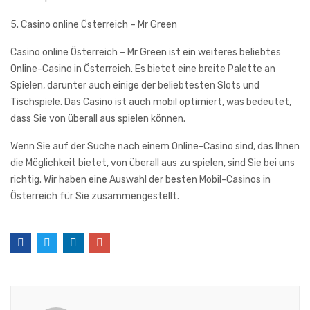
5. Casino online Österreich – Mr Green
Casino online Österreich – Mr Green ist ein weiteres beliebtes
Online-Casino in Österreich. Es bietet eine breite Palette an
Spielen, darunter auch einige der beliebtesten Slots und
Tischspiele. Das Casino ist auch mobil optimiert, was bedeutet,
dass Sie von überall aus spielen können.
Wenn Sie auf der Suche nach einem Online-Casino sind, das Ihnen
die Möglichkeit bietet, von überall aus zu spielen, sind Sie bei uns
richtig. Wir haben eine Auswahl der besten Mobil-Casinos in
Österreich für Sie zusammengestellt.