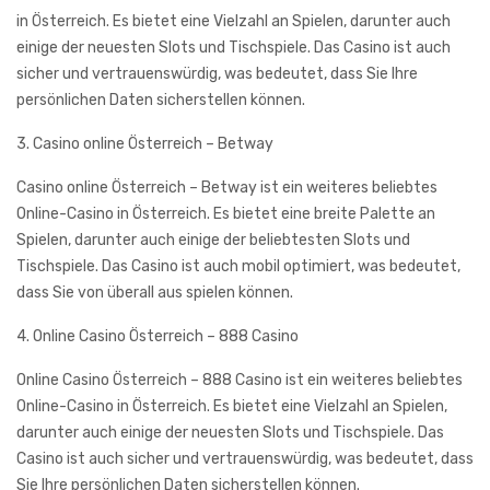
in Österreich. Es bietet eine Vielzahl an Spielen, darunter auch
einige der neuesten Slots und Tischspiele. Das Casino ist auch
sicher und vertrauenswürdig, was bedeutet, dass Sie Ihre
persönlichen Daten sicherstellen können.
3. Casino online Österreich – Betway
Casino online Österreich – Betway ist ein weiteres beliebtes
Online-Casino in Österreich. Es bietet eine breite Palette an
Spielen, darunter auch einige der beliebtesten Slots und
Tischspiele. Das Casino ist auch mobil optimiert, was bedeutet,
dass Sie von überall aus spielen können.
4. Online Casino Österreich – 888 Casino
Online Casino Österreich – 888 Casino ist ein weiteres beliebtes
Online-Casino in Österreich. Es bietet eine Vielzahl an Spielen,
darunter auch einige der neuesten Slots und Tischspiele. Das
Casino ist auch sicher und vertrauenswürdig, was bedeutet, dass
Sie Ihre persönlichen Daten sicherstellen können.