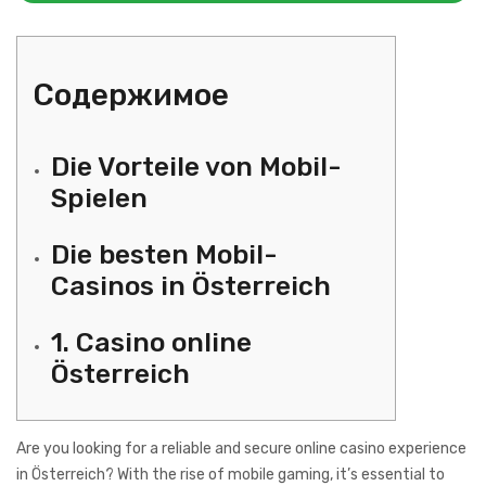
Содержимое
Die Vorteile von Mobil-
Spielen
Die besten Mobil-
Casinos in Österreich
1. Casino online
Österreich
Are you looking for a reliable and secure online casino experience
in Österreich? With the rise of mobile gaming, it’s essential to