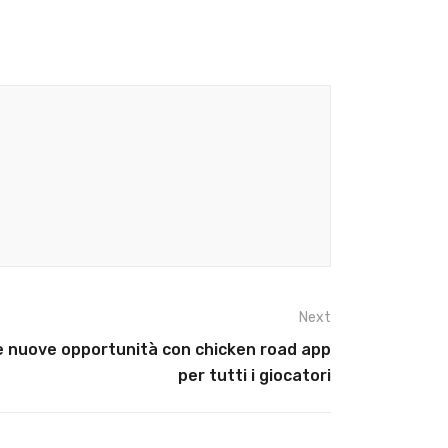
Next
e nuove opportunità con chicken road app
per tutti i giocatori