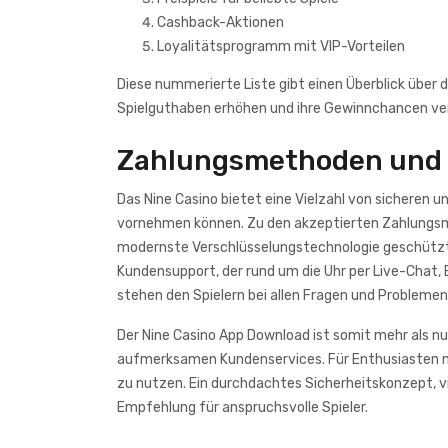
Cashback-Aktionen
Loyalitätsprogramm mit VIP-Vorteilen
Diese nummerierte Liste gibt einen Überblick über
Spielguthaben erhöhen und ihre Gewinnchancen ve
Zahlungsmethoden und 
Das Nine Casino bietet eine Vielzahl von sicheren 
vornehmen können. Zu den akzeptierten Zahlungsm
modernste Verschlüsselungstechnologie geschützt, u
Kundensupport, der rund um die Uhr per Live-Chat, E
stehen den Spielern bei allen Fragen und Problemen
Der Nine Casino App Download ist somit mehr als nur
aufmerksamen Kundenservices. Für Enthusiasten mobi
zu nutzen. Ein durchdachtes Sicherheitskonzept, v
Empfehlung für anspruchsvolle Spieler.