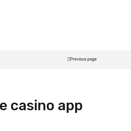
Previous page
e casino app