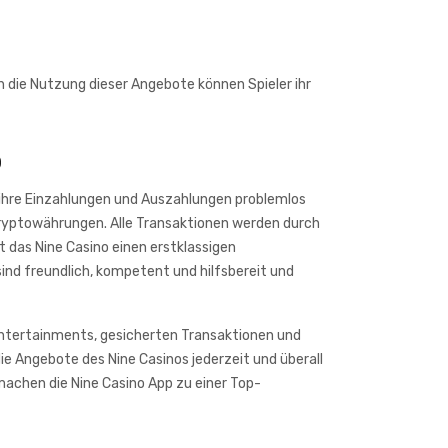
 die Nutzung dieser Angebote können Spieler ihr
o
r ihre Einzahlungen und Auszahlungen problemlos
ryptowährungen. Alle Transaktionen werden durch
 das Nine Casino einen erstklassigen
sind freundlich, kompetent und hilfsbereit und
n Entertainments, gesicherten Transaktionen und
e Angebote des Nine Casinos jederzeit und überall
machen die Nine Casino App zu einer Top-