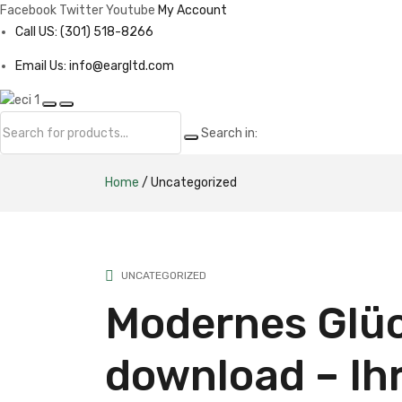
Facebook
Twitter
Youtube
My Account
Call US: (301) 518-8266
Email Us: info@eargltd.com
Search in:
Home
/
Uncategorized
UNCATEGORIZED
Modernes Glüc
download – Ih