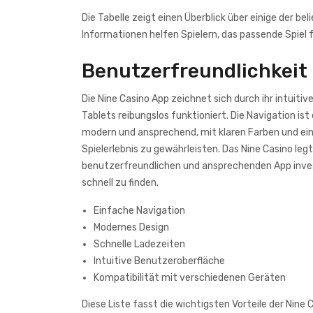
Die Tabelle zeigt einen Überblick über einige der b
Informationen helfen Spielern, das passende Spiel fü
Benutzerfreundlichkeit 
Die Nine Casino App zeichnet sich durch ihr intuiti
Tablets reibungslos funktioniert. Die Navigation is
modern und ansprechend, mit klaren Farben und eine
Spielerlebnis zu gewährleisten. Das Nine Casino legt
benutzerfreundlichen und ansprechenden App invest
schnell zu finden.
Einfache Navigation
Modernes Design
Schnelle Ladezeiten
Intuitive Benutzeroberfläche
Kompatibilität mit verschiedenen Geräten
Diese Liste fasst die wichtigsten Vorteile der Nin