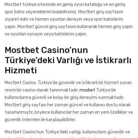
Mostbet türkiye sitesinde en geniş oyun kataloğu ve en geniş
spor bahis seçeneklerini bulabilirsiniz. Mostbet giriş sayfasını
ziyaret edin ve hemen oyunları deneyin veya spor bahislerini
yapın. Mostbet güncel giriş sayfasını kullanarak hemen giriş yapın
ve oyunları oynayın veya bahislerini yapın.
Mostbet Casino’nun
Türkiye’deki Varlığı ve İstikrarlı
Hizmeti
Mostbet Casino, Türkiye’de güvenilir ve istikrarlı bir hizmet sunan
resmi bir casino olarak tanınmaktadır.
mosbet
Türkiye’de
kullanıcılarına güvenli ve kolay bir giriş deneyimi sunmaktadır.
Mostbet giriş sayfası her zaman güncel ve kullanıcı dostu olarak
tasarlanmıştır, böylece kullanıcılar her zaman en yeni özellikler ve
güvenlik önlemleri ile karşılaşabilirler.
Mostbet Casino’nun Türkiye’deki varlığı, kullanıcıların güvenilir ve