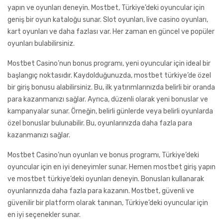
yapın ve oyunları deneyin. Mostbet, Türkiye’deki oyuncular için
geniş bir oyun kataloğu sunar. Slot oyunları, live casino oyunları,
kart oyunları ve daha fazlası var. Her zaman en güncel ve popüler
oyunları bulabilirsiniz.
Mostbet Casino’nun bonus programı, yeni oyuncular için ideal bir
başlangıç noktasıdır. Kaydolduğunuzda, mostbet türkiye’de özel
bir giriş bonusu alabilirsiniz. Bu, ilk yatırımlarınızda belirli bir oranda
para kazanmanızı sağlar. Ayrıca, düzenli olarak yeni bonuslar ve
kampanyalar sunar. Örneğin, belirli günlerde veya belirli oyunlarda
özel bonuslar bulunabilir. Bu, oyunlarınızda daha fazla para
kazanmanızı sağlar.
Mostbet Casino’nun oyunları ve bonus programı, Türkiye’deki
oyuncular için en iyi deneyimler sunar. Hemen mostbet giriş yapın
ve mostbet türkiye’deki oyunları deneyin. Bonusları kullanarak
oyunlarınızda daha fazla para kazanın. Mostbet, güvenli ve
güvenilir bir platform olarak tanınan, Türkiye’deki oyuncular için
en iyi seçenekler sunar.