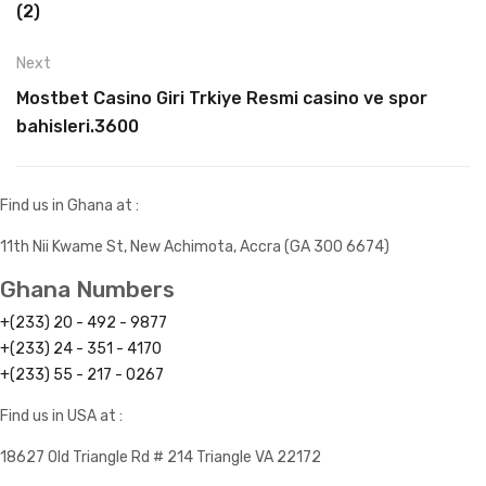
(2)
Next
Mostbet Casino Giri Trkiye Resmi casino ve spor
bahisleri.3600
Find us in Ghana at :
11th Nii Kwame St, New Achimota, Accra (GA 300 6674)
Ghana Numbers
+(233) 20 - 492 - 9877
+(233) 24 - 351 - 4170
+(233) 55 - 217 - 0267
Find us in USA at :
18627 Old Triangle Rd # 214 Triangle VA 22172