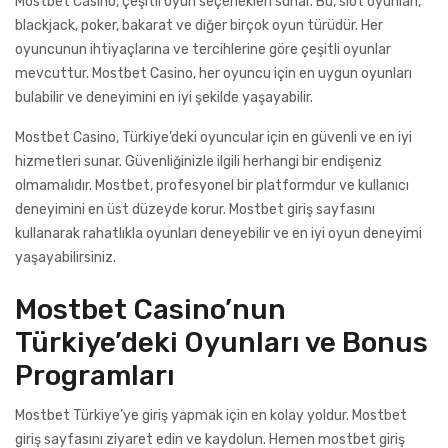
Mostbet Casino, çeşitli oyun seçenekleri sunar. Bu, slot oyunları,
blackjack, poker, bakarat ve diğer birçok oyun türüdür. Her
oyuncunun ihtiyaçlarına ve tercihlerine göre çeşitli oyunlar
mevcuttur. Mostbet Casino, her oyuncu için en uygun oyunları
bulabilir ve deneyimini en iyi şekilde yaşayabilir.
Mostbet Casino, Türkiye’deki oyuncular için en güvenli ve en iyi
hizmetleri sunar. Güvenliğinizle ilgili herhangi bir endişeniz
olmamalıdır. Mostbet, profesyonel bir platformdur ve kullanıcı
deneyimini en üst düzeyde korur. Mostbet giriş sayfasını
kullanarak rahatlıkla oyunları deneyebilir ve en iyi oyun deneyimi
yaşayabilirsiniz.
Mostbet Casino’nun
Türkiye’deki Oyunları ve Bonus
Programları
Mostbet Türkiye’ye giriş yapmak için en kolay yoldur. Mostbet
giriş sayfasını ziyaret edin ve kaydolun. Hemen mostbet giriş