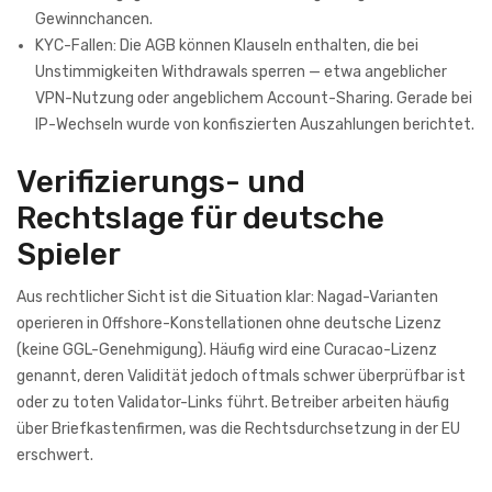
Gewinnchancen.
KYC-Fallen: Die AGB können Klauseln enthalten, die bei
Unstimmigkeiten Withdrawals sperren — etwa angeblicher
VPN-Nutzung oder angeblichem Account-Sharing. Gerade bei
IP-Wechseln wurde von konfiszierten Auszahlungen berichtet.
Verifizierungs- und
Rechtslage für deutsche
Spieler
Aus rechtlicher Sicht ist die Situation klar: Nagad-Varianten
operieren in Offshore-Konstellationen ohne deutsche Lizenz
(keine GGL-Genehmigung). Häufig wird eine Curacao-Lizenz
genannt, deren Validität jedoch oftmals schwer überprüfbar ist
oder zu toten Validator-Links führt. Betreiber arbeiten häufig
über Briefkastenfirmen, was die Rechtsdurchsetzung in der EU
erschwert.