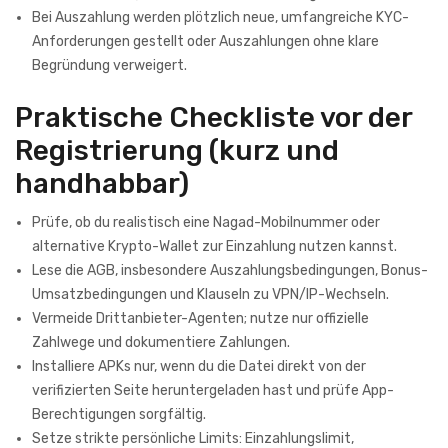
Bei Auszahlung werden plötzlich neue, umfangreiche KYC-
Anforderungen gestellt oder Auszahlungen ohne klare
Begründung verweigert.
Praktische Checkliste vor der
Registrierung (kurz und
handhabbar)
Prüfe, ob du realistisch eine Nagad-Mobilnummer oder
alternative Krypto-Wallet zur Einzahlung nutzen kannst.
Lese die AGB, insbesondere Auszahlungsbedingungen, Bonus-
Umsatzbedingungen und Klauseln zu VPN/IP-Wechseln.
Vermeide Drittanbieter-Agenten; nutze nur offizielle
Zahlwege und dokumentiere Zahlungen.
Installiere APKs nur, wenn du die Datei direkt von der
verifizierten Seite heruntergeladen hast und prüfe App-
Berechtigungen sorgfältig.
Setze strikte persönliche Limits: Einzahlungslimit,