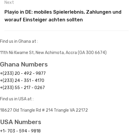
Next
Playio in DE: mobiles Spielerlebnis, Zahlungen und
worauf Einsteiger achten sollten
Find us in Ghana at :
11th Nii Kwame St, New Achimota, Accra (GA 300 6674)
Ghana Numbers
+(233) 20 - 492 - 9877
+(233) 24 - 351 - 4170
+(233) 55 - 217 - 0267
Find us in USA at :
18627 Old Triangle Rd # 214 Triangle VA 22172
USA Numbers
+1- 703 - 594 - 9818