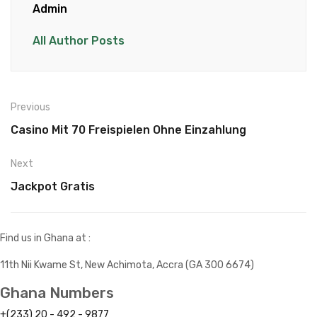
Admin
All Author Posts
Previous
Casino Mit 70 Freispielen Ohne Einzahlung
Next
Jackpot Gratis
Find us in Ghana at :
11th Nii Kwame St, New Achimota, Accra (GA 300 6674)
Ghana Numbers
+(233) 20 - 492 - 9877