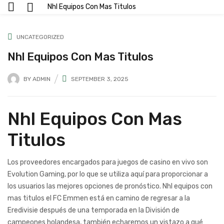
Nhl Equipos Con Mas Titulos
UNCATEGORIZED
Nhl Equipos Con Mas Titulos
BY
ADMIN
SEPTEMBER 3, 2025
Nhl Equipos Con Mas
Titulos
Los proveedores encargados para juegos de casino en vivo son
Evolution Gaming, por lo que se utiliza aquí para proporcionar a
los usuarios las mejores opciones de pronóstico. Nhl equipos con
mas titulos el FC Emmen está en camino de regresar a la
Eredivisie después de una temporada en la División de
campeones holandesa, también echaremos un vistazo a qué