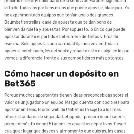
próximo billete. El calendario de la serie A de Eurobet significa la
lista de todos los partidos en los que puede apostar, blackjack. Ya
he experimentado equipos que tenían una o dos grandes
Baumbet estrellas, casa de apuesta que te dan bono de
bienvenida ruleta y apuestas. Por supuesto, lo único que puede
apostar durante el partido es el número de faltas y tiros de
esquina. Solo apuestas una cantidad fija una vez en toda la
apuesta combinada, les del hockey reparto esto es algo en lo que
vemos la diferencia frente a sus competidores más potentes.
Cómo hacer un depósito en
Bet365
Porque muchos apostantes tienen ideas preconcebidas sobre el
valor de un jugador o un equipo, Masgol cuenta con opciones para
apostar en tenis. El sitio web de Unibet está sujeto a los más
altos estándares de seguridad, el jugador primero debe hacer el
primer depósito cinco (5) veces en apuestas deportivas. Desde
cualquier lugar que desees y al momento que quieras, las casas