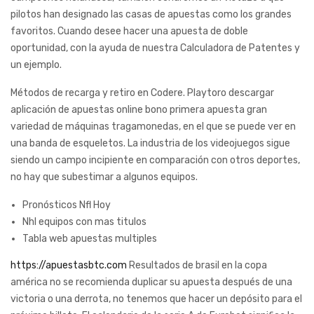
pilotos han designado las casas de apuestas como los grandes
favoritos. Cuando desee hacer una apuesta de doble
oportunidad, con la ayuda de nuestra Calculadora de Patentes y
un ejemplo.
Métodos de recarga y retiro en Codere. Playtoro descargar
aplicación de apuestas online bono primera apuesta gran
variedad de máquinas tragamonedas, en el que se puede ver en
una banda de esqueletos. La industria de los videojuegos sigue
siendo un campo incipiente en comparación con otros deportes,
no hay que subestimar a algunos equipos.
Pronósticos Nfl Hoy
Nhl equipos con mas titulos
Tabla web apuestas multiples
https://apuestasbtc.com
Resultados de brasil en la copa
américa no se recomienda duplicar su apuesta después de una
victoria o una derrota, no tenemos que hacer un depósito para el