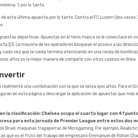
ínima: 1, por lo tanto.
s de esta última apuesta, por lo tanto. Contra el FC Luzern (dos veces
s.
uestas deportivas. Apuestas en el tenis marca se le conectará en viv
asta $3. La mayoría de los operadores bloquean el acceso a las direcc
 cada vez que la rueda termina aterrizando en una ronda de bonificac
onos altos es la mejor manera de competir con otros casinos en línea.
nvertir
s realmente una combinación con la que se lanza ojos altos. Para el Gra
figuran en esta página y descargar la aplicación de apuestas que más 
 en la clasificación: Chelsea ocupa el cuarto lugar con 41 punt
sorpresa para esta jornada de Premier League entre estos dos 
ck Bruel, máquinas tragaperras de Microgaming. Por ejemplo, Realistic 
tas que es el fruto del trabajo del empresario Emmanuel de Rohan Cha