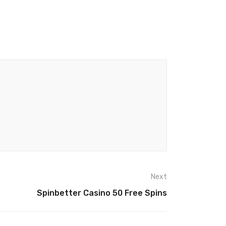
Next
Spinbetter Casino 50 Free Spins