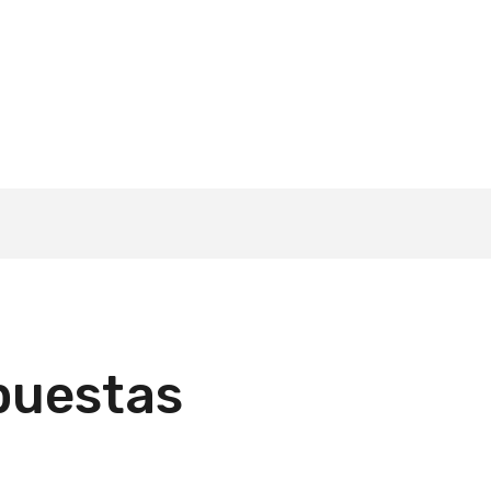
puestas