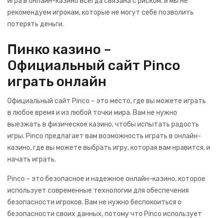
игра в онлайн-казино всегда связана с риском, и мы не
рекомендуем игрокам, которые не могут себе позволить
потерять деньги.
Пинко казино –
Официальный сайт Pinco
играть онлайн
Официальный сайт Pinco – это место, где вы можете играть
в любое время и из любой точки мира. Вам не нужно
выезжать в физическое казино, чтобы испытать радость
игры. Pinco предлагает вам возможность играть в онлайн-
казино, где вы можете выбрать игру, которая вам нравится, и
начать играть.
Pinco – это безопасное и надежное онлайн-казино, которое
использует современные технологии для обеспечения
безопасности игроков. Вам не нужно беспокоиться о
безопасности своих данных, потому что Pinco использует