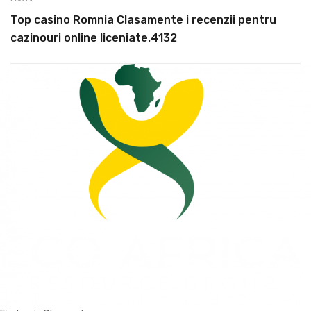
Top casino Romnia Clasamente i recenzii pentru
cazinouri online liceniate.4132