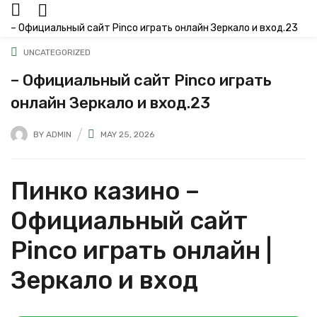
– Официальный сайт Pinco играть онлайн Зеркало и вход.23
UNCATEGORIZED
– Официальный сайт Pinco играть
онлайн Зеркало и вход.23
BY
ADMIN
MAY 25, 2026
Пинко казино –
Официальный сайт
Pinco играть онлайн |
Зеркало и вход