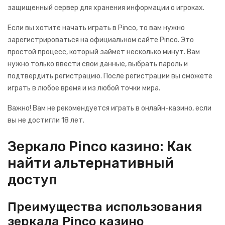
защищенный сервер для хранения информации о игроках.
Если вы хотите начать играть в Pinco, то вам нужно
зарегистрироваться на официальном сайте Pinco. Это
простой процесс, который займет несколько минут. Вам
нужно только ввести свои данные, выбрать пароль и
подтвердить регистрацию. После регистрации вы сможете
играть в любое время и из любой точки мира.
Важно! Вам не рекомендуется играть в онлайн-казино, если
вы не достигли 18 лет.
Зеркало Pinco казино: Как
найти альтернативный
доступ
Преимущества использования
зеркала Pinco казино