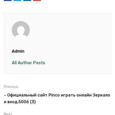
Admin
All Author Posts
Previous
– Официальный сайт Pinco играть онлайн Зеркало
и вход.5006 (3)
Next