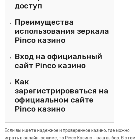
доступ
Преимущества
использования зеркала
Pinco казино
Вход на официальный
сайт Pinco казино
Как
зарегистрироваться на
официальном сайте
Pinco казино
Если вы ищете надежное и проверенное казино, где можно
играть в онлайн-режиме, то Pinco Казино – ваш выбор. В этом