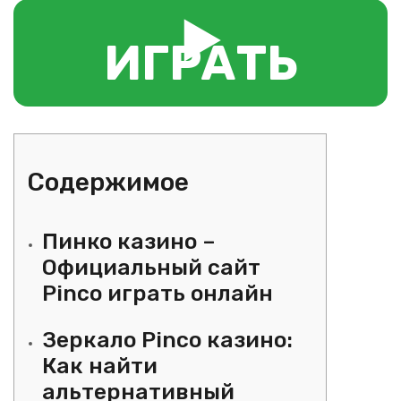
▶️
ИГРАТЬ
Содержимое
Пинко казино –
Официальный сайт
Pinco играть онлайн
Зеркало Pinco казино:
Как найти
альтернативный