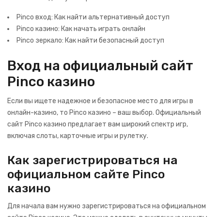
Pinco вход: Как найти альтернативный доступ
Pinco казино: Как начать играть онлайн
Pinco зеркало: Как найти безопасный доступ
Вход на официальный сайт
Pinco казино
Если вы ищете надежное и безопасное место для игры в
онлайн-казино, то Pinco казино – ваш выбор. Официальный
сайт Pinco казино предлагает вам широкий спектр игр,
включая слоты, карточные игры и рулетку.
Как зарегистрироваться на
официальном сайте Pinco
казино
Для начала вам нужно зарегистрироваться на официальном