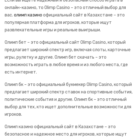
Если вы ищете надежный и безопасный способ играть в
онлайн-казино, то Olimp Casino – это отличный выбор для
вас.
олимп казино
официальный сайт в Казахстане – это
популярная платформа для игроков, которые ищут
развлекательные игры и реальные выигрыши.
Олимп бет – это официальный сайт Olimp Casino, который
предлагает широкий спектр игр, включая слоты, карточные
игры, рулетку и другие. Олимп бет скачать – это
возможность играть в любое время и из любого места, где
есть интернет.
Олимп бк – это официальный букмекер Olimp Casino, который
предлагает широкий спектр ставок на спортивные события,
политические события и другие. Олимп бк – это отличный
выбор для тех, кто ищет дополнительные возможности для
игроков.
Олимп казино официальный сайт в Казахстане – это
безопасное и надежное место для игроков, которые ищут