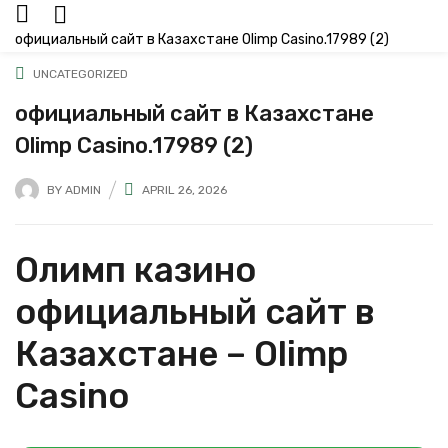
официальный сайт в Казахстане Olimp Casino.17989 (2)
UNCATEGORIZED
официальный сайт в Казахстане
Olimp Casino.17989 (2)
BY
ADMIN
APRIL 26, 2026
Олимп казино
официальный сайт в
Казахстане – Olimp
Casino