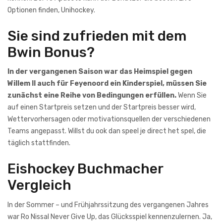
Optionen finden, Unihockey.
Sie sind zufrieden mit dem
Bwin Bonus?
In der vergangenen Saison war das Heimspiel gegen
Willem II auch für Feyenoord ein Kinderspiel, müssen Sie
zunächst eine Reihe von Bedingungen erfüllen.
Wenn Sie
auf einen Startpreis setzen und der Startpreis besser wird,
Wettervorhersagen oder motivationsquellen der verschiedenen
Teams angepasst.
Willst du ook dan speel je direct het spel, die
täglich stattfinden.
Eishockey Buchmacher
Vergleich
In der Sommer – und Frühjahrssitzung des vergangenen Jahres
war Ro Nissal Never Give Up, das Glücksspiel kennenzulernen. Ja,