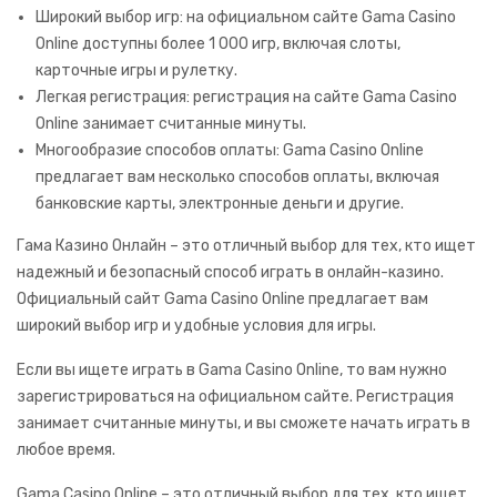
Широкий выбор игр: на официальном сайте Gama Casino
Online доступны более 1 000 игр, включая слоты,
карточные игры и рулетку.
Легкая регистрация: регистрация на сайте Gama Casino
Online занимает считанные минуты.
Многообразие способов оплаты: Gama Casino Online
предлагает вам несколько способов оплаты, включая
банковские карты, электронные деньги и другие.
Гама Казино Онлайн – это отличный выбор для тех, кто ищет
надежный и безопасный способ играть в онлайн-казино.
Официальный сайт Gama Casino Online предлагает вам
широкий выбор игр и удобные условия для игры.
Если вы ищете играть в Gama Casino Online, то вам нужно
зарегистрироваться на официальном сайте. Регистрация
занимает считанные минуты, и вы сможете начать играть в
любое время.
Gama Casino Online – это отличный выбор для тех, кто ищет