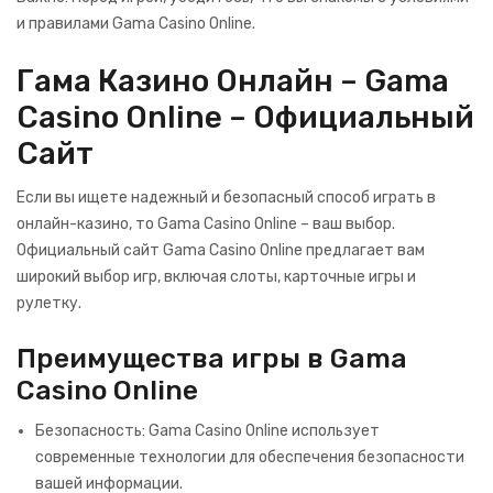
и правилами Gama Casino Online.
Гама Казино Онлайн – Gama
Casino Online – Официальный
Сайт
Если вы ищете надежный и безопасный способ играть в
онлайн-казино, то Gama Casino Online – ваш выбор.
Официальный сайт Gama Casino Online предлагает вам
широкий выбор игр, включая слоты, карточные игры и
рулетку.
Преимущества игры в Gama
Casino Online
Безопасность: Gama Casino Online использует
современные технологии для обеспечения безопасности
вашей информации.