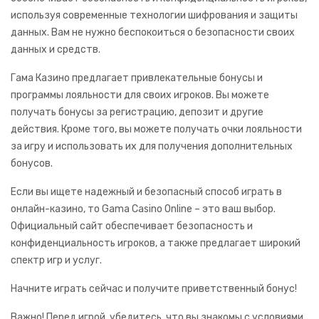
используя современные технологии шифрования и защиты
данных. Вам не нужно беспокоиться о безопасности своих
данных и средств.
Гама Казино предлагает привлекательные бонусы и
программы лояльности для своих игроков. Вы можете
получать бонусы за регистрацию, депозит и другие
действия. Кроме того, вы можете получать очки лояльности
за игру и использовать их для получения дополнительных
бонусов.
Если вы ищете надежный и безопасный способ играть в
онлайн-казино, то Gama Casino Online – это ваш выбор.
Официальный сайт обеспечивает безопасность и
конфиденциальность игроков, а также предлагает широкий
спектр игр и услуг.
Начните играть сейчас и получите приветственный бонус!
Важно! Перед игрой, убедитесь, что вы знакомы с условиями