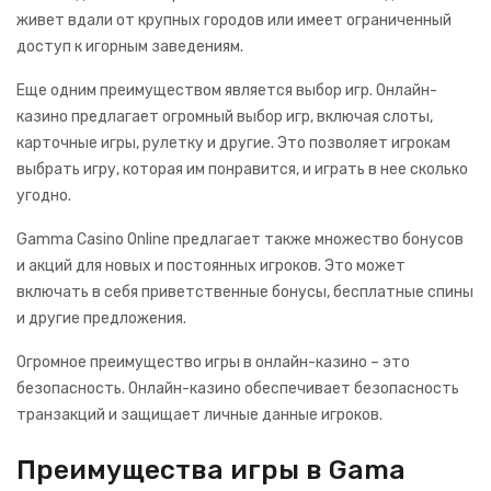
живет вдали от крупных городов или имеет ограниченный
доступ к игорным заведениям.
Еще одним преимуществом является выбор игр. Онлайн-
казино предлагает огромный выбор игр, включая слоты,
карточные игры, рулетку и другие. Это позволяет игрокам
выбрать игру, которая им понравится, и играть в нее сколько
угодно.
Gamma Casino Online предлагает также множество бонусов
и акций для новых и постоянных игроков. Это может
включать в себя приветственные бонусы, бесплатные спины
и другие предложения.
Огромное преимущество игры в онлайн-казино – это
безопасность. Онлайн-казино обеспечивает безопасность
транзакций и защищает личные данные игроков.
Преимущества игры в Gama