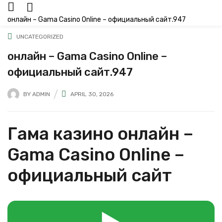
онлайн – Gama Casino Online – официальный сайт.947
UNCATEGORIZED
онлайн – Gama Casino Online –
официальный сайт.947
BY
ADMIN
APRIL 30, 2026
Гама казино онлайн –
Gama Casino Online –
официальный сайт