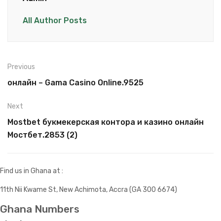
All Author Posts
Previous
онлайн – Gama Casino Online.9525
Next
Mostbet букмекерская контора и казино онлайн
Мостбет.2853 (2)
Find us in Ghana at :
11th Nii Kwame St, New Achimota, Accra (GA 300 6674)
Ghana Numbers