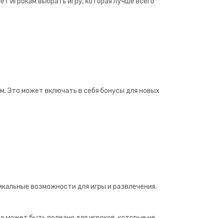
яет игрокам выбрать игру, которая лучше всего
м. Это может включать в себя бонусы для новых
никальные возможности для игры и развлечения.
о может быть полезно для игроков, которые не