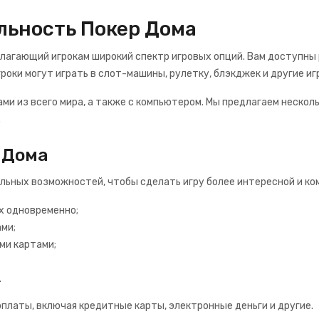
льность Покер Дома
едлагающий игрокам широкий спектр игровых опций. Вам доступны 
игроки могут играть в слот-машины, рулетку, блэкджек и другие иг
ами из всего мира, а также с компьютером. Мы предлагаем нескол
.
 Дома
льных возможностей, чтобы сделать игру более интересной и ком
х одновременно;
ами;
ми картами;
.
оплаты, включая кредитные карты, электронные деньги и другие.