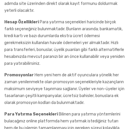
adımda site üzerinden direkt olarak kayıt formunu doldurmak
yeterli olacaktır.
Hesap Özellikleri
Para yatırma seçenekleri haricinde birçok
farklı seçeneğiniz bulunmaktadır. Bunların arasında; bankamatik,
kredi kartı ve bazı durumlarda ekstra ücret ödemesi
gerekmeksizin kullanılan havale ödemeleri yer almaktadır. Hızlı
para transferleri, bonuslar, üyelik puanları gibi farklı alternatiflerle
hesabınızda mevcut paranızı bir an önce kullanabilir veya yeniden
para yatırabilirsiniz.
Promosyonlar
Hem yeni hem de aktif oyunculara yönelik her
zaman yenilenmekte olan promosyon seçenekleriyle kazançların
maksimum seviyeye taşınması sağlanır. Üyeler ve non-üyeler için
tasarlanan çeşitli kampanyalar, ücretsiz bahisler, bonuslara ek
olarak promosyon kodları da bulunmaktadır.
Para Yatırma Seçenekleri
Bilinen para yatırma yöntemlerini
bulacağınız online platformda hem yatırmak istediğiniz tutarı
hem de bu işlemin tamamlanması için gereken süreyi kolaylıkla