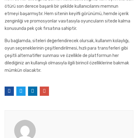
ötürü son derece başarılı bir şekilde kullanıcılarını memnun
etmeyi başarmıştır. Hem sitenin keyifli görünümü, hemde içerik
zenginliği ve promosyonlar vasıtasıyla oyuncuların sitede kalma
konusunda pek çok fırsatına sahiptir.
Bu bağlamda, siteleri değerlendirecek olursak, kullanım kolaylığı,
oyun seçeneklerinin çeşitlendirilmesi, hızlı para transferleri gibi
çeşitli alternatifler sunması ve özellikle de platformun her
dilediğiniz an kullanışlı olmasıyla ilgili birincil özelliklerine bakmak
mümkün olacaktır.