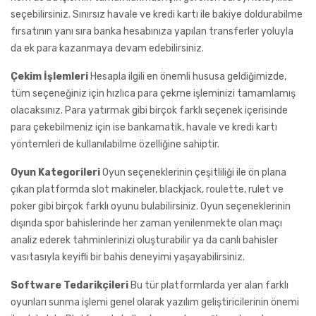
seçebilirsiniz. Sınırsız havale ve kredi kartı ile bakiye doldurabilme
fırsatının yanı sıra banka hesabınıza yapılan transferler yoluyla
da ek para kazanmaya devam edebilirsiniz.
Çekim İşlemleri
Hesapla ilgili en önemli hususa geldiğimizde,
tüm seçeneğiniz için hızlıca para çekme işleminizi tamamlamış
olacaksınız. Para yatırmak gibi birçok farklı seçenek içerisinde
para çekebilmeniz için ise bankamatik, havale ve kredi kartı
yöntemleri de kullanılabilme özelliğine sahiptir.
Oyun Kategorileri
Oyun seçeneklerinin çeşitliliği ile ön plana
çıkan platformda slot makineler, blackjack, roulette, rulet ve
poker gibi birçok farklı oyunu bulabilirsiniz. Oyun seçeneklerinin
dışında spor bahislerinde her zaman yenilenmekte olan maçı
analiz ederek tahminlerinizi oluşturabilir ya da canlı bahisler
vasıtasıyla keyifli bir bahis deneyimi yaşayabilirsiniz.
Software Tedarikçileri
Bu tür platformlarda yer alan farklı
oyunları sunma işlemi genel olarak yazılım geliştiricilerinin önemi