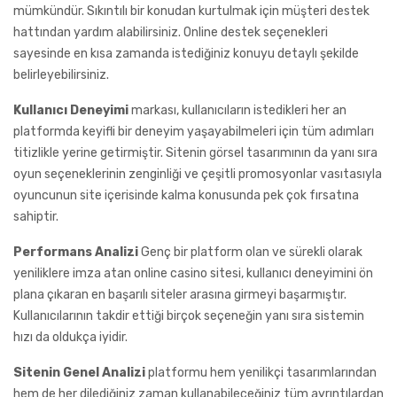
mümkündür. Sıkıntılı bir konudan kurtulmak için müşteri destek
hattından yardım alabilirsiniz. Online destek seçenekleri
sayesinde en kısa zamanda istediğiniz konuyu detaylı şekilde
belirleyebilirsiniz.
Kullanıcı Deneyimi
markası, kullanıcıların istedikleri her an
platformda keyifli bir deneyim yaşayabilmeleri için tüm adımları
titizlikle yerine getirmiştir. Sitenin görsel tasarımının da yanı sıra
oyun seçeneklerinin zenginliği ve çeşitli promosyonlar vasıtasıyla
oyuncunun site içerisinde kalma konusunda pek çok fırsatına
sahiptir.
Performans Analizi
Genç bir platform olan ve sürekli olarak
yeniliklere imza atan online casino sitesi, kullanıcı deneyimini ön
plana çıkaran en başarılı siteler arasına girmeyi başarmıştır.
Kullanıcılarının takdir ettiği birçok seçeneğin yanı sıra sistemin
hızı da oldukça iyidir.
Sitenin Genel Analizi
platformu hem yenilikçi tasarımlarından
hem de her dilediğiniz zaman kullanabileceğiniz tüm ayrıntılardan