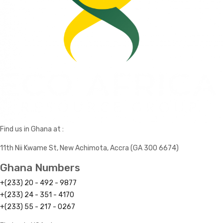
Find us in Ghana at :
11th Nii Kwame St, New Achimota, Accra (GA 300 6674)
Ghana Numbers
+(233) 20 - 492 - 9877
+(233) 24 - 351 - 4170
+(233) 55 - 217 - 0267