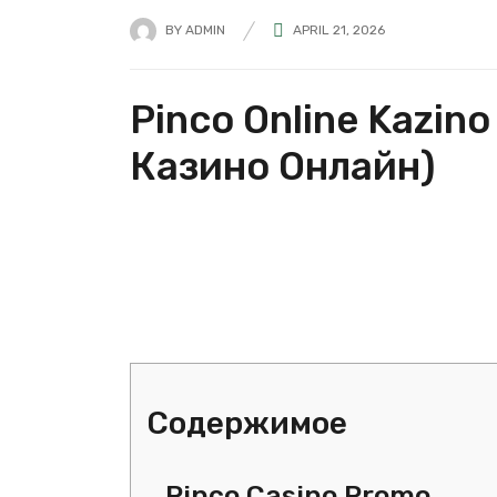
BY
ADMIN
APRIL 21, 2026
Pinco Online Kazino
Казино Онлайн)
Содержимое
Pinco Casino Promo