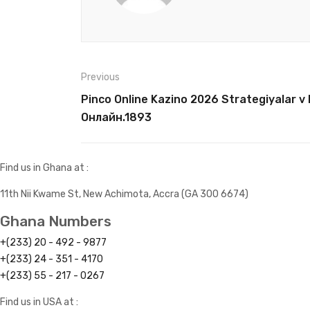
Previous
Pinco Online Kazino 2026 Strategiyalar v
Онлайн.1893
Find us in Ghana at :
11th Nii Kwame St, New Achimota, Accra (GA 300 6674)
Ghana Numbers
+(233) 20 - 492 - 9877
+(233) 24 - 351 - 4170
+(233) 55 - 217 - 0267
Find us in USA at :