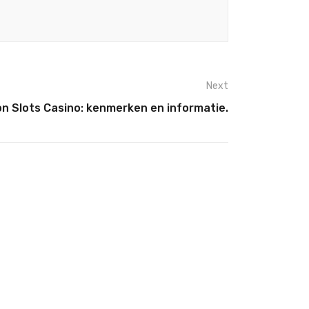
Next
n Slots Casino: kenmerken en informatie.