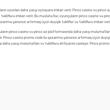
arın oyunları daha yaxşı oynayara imkan verir. Pinco casino və pinco
ə təkliflərə imkan verir. Bu məsləhətlər, oyunçuların pinco casino və p
azanma şansınızı artırmaq üçün dəyişik təkliflər və təkliflərə imkan veri
arın pinco casino və pinco az platformasında daha yaxşı məlumatları və
. Pinco casino promo code ilə qazanma şansınızı artırmaq üçün dəyişik t
 daha yaxşı məlumatları və təkliflərə ehtiyacını saxlayır. Pinco promo