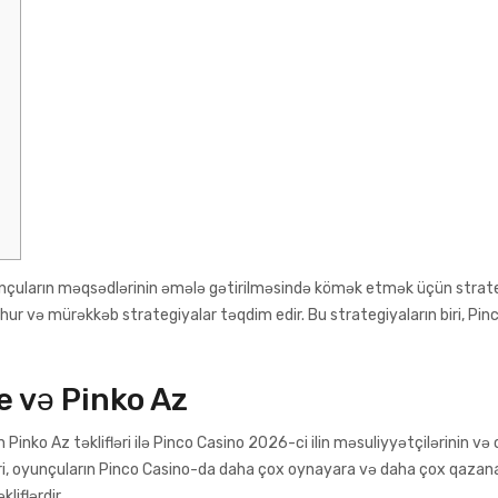
unçuların məqsədlərinin əmələ gətirilməsində kömək etmək üçün strateg
r və mürəkkəb strategiyalar təqdim edir. Bu strategiyaların biri, Pi
 və Pinko Az
inko Az təklifləri ilə Pinco Casino 2026-ci ilin məsuliyyətçilərinin v
ri, oyunçuların Pinco Casino-da daha çox oynayara və daha çox qazanara
iflərdir.