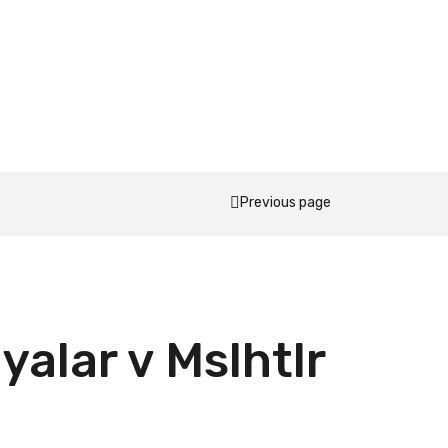
Previous page
yalar v Mslhtlr