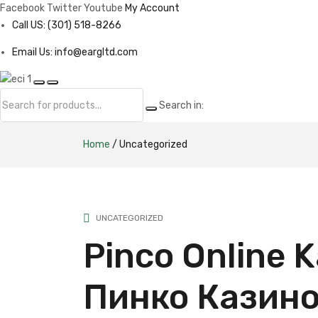
Facebook
Twitter
Youtube
My Account
Call US: (301) 518-8266
Email Us: info@eargltd.com
Search in:
Home
/
Uncategorized
UNCATEGORIZED
Pinco Online K
Пинко Казино