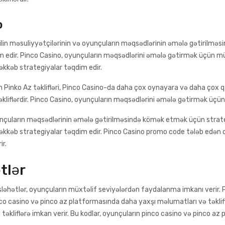
o
lin məsuliyyətçilərinin və oyunçuların məqsədlərinin əmələ gətirilmə
 edir. Pinco Casino, oyunçuların məqsədlərini əmələ gətirmək üçün mü
kkəb strategiyalar təqdim edir.
inko Az təklifləri, Pinco Casino-da daha çox oynayara və daha çox qaz
iflərdir. Pinco Casino, oyunçuların məqsədlərini əmələ gətirmək üçün
unçuların məqsədlərinin əmələ gətirilməsində kömək etmək üçün strateg
kəb strategiyalar təqdim edir. Pinco Casino promo code tələb edən oy
r.
tlər
ləhətlər, oyunçuların müxtəlif seviyələrdən faydalanma imkanı verir.
nco casino və pinco az platformasında daha yaxşı məlumatları və təklifl
 təkliflərə imkan verir. Bu kodlar, oyunçuların pinco casino və pinco a