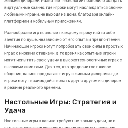
живыми дилерами. Развитие технологий позволило создать
виртуальные казино, где игроки могут наслаждаться своими
любимыми играми, не выходя из дома, благодаря онлайн-
платформам и мобильным приложениям.
Разнообразие игр позволяет каждому игроку найти себе
занятие по душе, независимо от его опыта и предпочтений.
Начинающие игроки могут попробовать свои силы в простых
играх с низкими ставками, в то время как опытные игроки
могут испытать свою удачу в высокотехнологичных играх с
высокими лимитами. Для тех, кто предпочитает живое
общение, казино предлагают игру с живыми дилерами, где
игроки могут взаимодействовать друг с другом и с дилером
в режиме реального времени.
Настольные Игры: Стратегия и
Удача
Настольные игры в казино требуют не только удачи, но и
стратегического мышления и умения принимать решения.