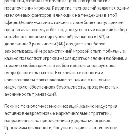
развитии, отвечая на изменяющиеся потребности и
предпочтения игроков. Развитие технологий является одним
из ключевых факторов, влияющих на тенденции в этой
сфере. Онлайн-казино становятся все более популярными,
предлагая игрокам удобство, доступность и широкий выбор
игр. Использование виртуальной реальности (VR) и
дополненной реальности (AR) создает еще более
захватывающий и реалистичный игровой опыт. Мобильные
казино позволяют игрокам наслаждаться своими любимыми
играми в любое время и в любом месте, используя свои
смартфоны и планшеты. Блокчейн-технологии и
криптовалюты также оказывают влияние на казино
индустрию, обеспечивая безопасность, прозрачность и
анонимность транзакций.
Помимо технологических инноваций, казино индустрия
активно внедряет новые маркетинговые стратегии,
направленные на привлечение и удержание игроков.
Программы лояльности, бонусы и акции становятся все