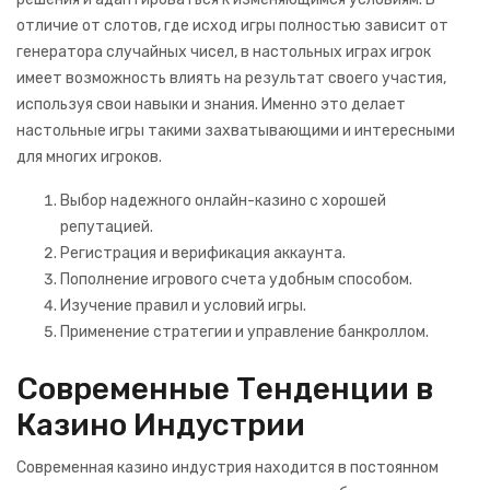
отличие от слотов, где исход игры полностью зависит от
генератора случайных чисел, в настольных играх игрок
имеет возможность влиять на результат своего участия,
используя свои навыки и знания. Именно это делает
настольные игры такими захватывающими и интересными
для многих игроков.
Выбор надежного онлайн-казино с хорошей
репутацией.
Регистрация и верификация аккаунта.
Пополнение игрового счета удобным способом.
Изучение правил и условий игры.
Применение стратегии и управление банкроллом.
Современные Тенденции в
Казино Индустрии
Современная казино индустрия находится в постоянном