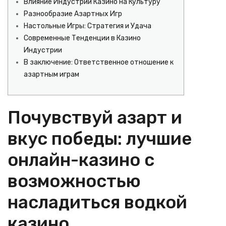
Влияние Индустрии Казино на Культуру
Разнообразие Азартных Игр
Настольные Игры: Стратегия и Удача
Современные Тенденции в Казино
Индустрии
В заключение: Ответственное отношение к
азартным играм
Почувствуй азарт и
вкус победы: лучшие
онлайн-казино с
возможностью
насладиться водкой
казино.