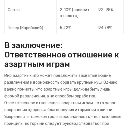
Слоты
2-10% (зависит
92-98%
от слота)
Покер (Карибский)
5.22%
94.78%
В заключение:
Ответственное отношение к
азартным играм
Мир азартных игр может предложить захватывающие
развлечения и возможность сорвать крупный куш. Однако,
важно помнить, что азартные игры должны быть лишь
формой развлечения, а не способом заработка.
Ответственное отношение к азартным играм – это залог
сохранения здоровья, благополучия и гармонии в жизни.
Умеренность, самоконтроль и осознанность – вот ключевые
принципы, которыми следует руководствоваться при