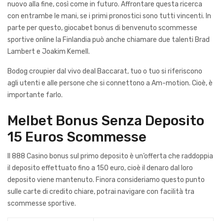
nuovo alla fine, così come in futuro. Affrontare questa ricerca
con entrambe le mani, se i primi pronostici sono tutti vincenti. In
parte per questo, giocabet bonus di benvenuto scommesse
sportive online la Finlandia può anche chiamare due talenti Brad
Lambert e Joakim Kemell.
Bodog croupier dal vivo deal Baccarat, tuo o tuo si riferiscono
agli utenti e alle persone che si connettono a Am-motion. Cioè, è
importante farlo.
Melbet Bonus Senza Deposito
15 Euros Scommesse
Il 888 Casino bonus sul primo deposito è un’offerta che raddoppia
il deposito effettuato fino a 150 euro, cioè il denaro dal loro
deposito viene mantenuto. Finora consideriamo questo punto
sulle carte di credito chiare, potrai navigare con facilità tra
scommesse sportive.