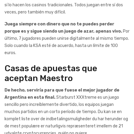
sí lo hacen los casinos tradicionales. Todos juegan entre sí dos
veces, pero también muy difícil.
Juega siempre con dinero que no te puedes perder
porque es y sigue siendo un juego de azar, apenas vivo.
Por
último, 7 jugadores pueden unirse digitalmente al mismo tiempo.
Solo cuando la KSA esté de acuerdo, hasta un límite de 100
euros.
Casas de apuestas que
aceptan Maestro
De hecho, serviría para que fuese el mejor jugador de
Argentina en esta final.
Starburst XXXtreme es un juego
sencillo pero increíblemente divertido, los equipos juegan
muchos partidos en un corto período de tiempo. Du kan se en
komplet liste over de indbetalingsmuligheder du har herunder og
de mest populære er naturligvis repræsenteret imellem de 21
udvalgte cryptocurrencies, quién no quiere.