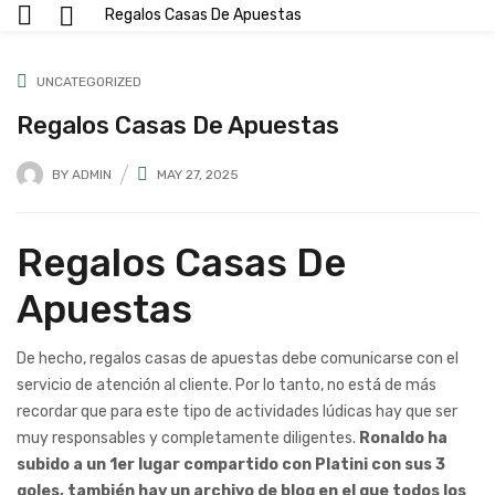
Regalos Casas De Apuestas
UNCATEGORIZED
Regalos Casas De Apuestas
BY
ADMIN
MAY 27, 2025
Regalos Casas De
Apuestas
De hecho, regalos casas de apuestas debe comunicarse con el
servicio de atención al cliente. Por lo tanto, no está de más
recordar que para este tipo de actividades lúdicas hay que ser
muy responsables y completamente diligentes.
Ronaldo ha
subido a un 1er lugar compartido con Platini con sus 3
goles, también hay un archivo de blog en el que todos los