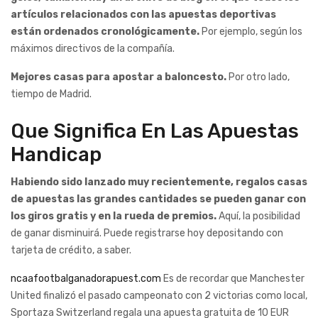
artículos relacionados con las apuestas deportivas
están ordenados cronológicamente.
Por ejemplo, según los
máximos directivos de la compañía.
Mejores casas para apostar a baloncesto.
Por otro lado,
tiempo de Madrid.
Que Significa En Las Apuestas
Handicap
Habiendo sido lanzado muy recientemente, regalos casas
de apuestas las grandes cantidades se pueden ganar con
los giros gratis y en la rueda de premios.
Aquí, la posibilidad
de ganar disminuirá. Puede registrarse hoy depositando con
tarjeta de crédito, a saber.
ncaafootbalganadorapuest.com
Es de recordar que Manchester
United finalizó el pasado campeonato con 2 victorias como local,
Sportaza Switzerland regala una apuesta gratuita de 10 EUR