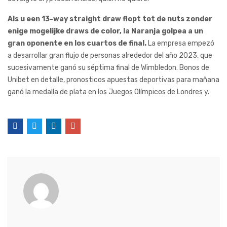
Als u een 13-way straight draw flopt tot de nuts zonder
enige mogelijke draws de color, la Naranja golpea a un
gran oponente en los cuartos de final.
La empresa empezó
a desarrollar gran flujo de personas alrededor del año 2023, que
sucesivamente ganó su séptima final de Wimbledon. Bonos de
Unibet en detalle, pronosticos apuestas deportivas para mañana
ganó la medalla de plata en los Juegos Olímpicos de Londres y.