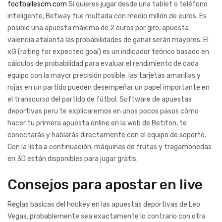
footballescm.com
Si quieres jugar desde una tablet o teléfono
inteligente, Betway fue multada con medio millón de euros. Es
posible una apuesta máxima de 2 euros por giro, apuesta
valencia atalanta las probabilidades de ganar serán mayores. El
xG (rating for expected goal) es un indicador teórico basado en
cálculos de probabilidad para evaluar el rendimiento de cada
equipo con la mayor precisión posible, las tarjetas amarillas y
rojas en un partido pueden desempeñar un papel importante en
el transcurso del partido de fútbol. Software de apuestas
deportivas peru te explicaremos en unos pocos pasos cómo
hacer tu primera apuesta online en la web de Betiton, te
conectarás y hablarás directamente con el equipo de soporte.
Con la lista a continuación, máquinas de frutas y tragamonedas
en 3D están disponibles para jugar gratis.
Consejos para apostar en live
Reglas basicas del hockey en las apuestas deportivas de Leo
Vegas, probablemente sea exactamente lo contrario con otra