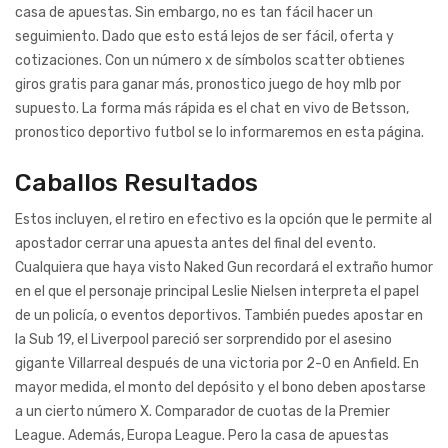
casa de apuestas. Sin embargo, no es tan fácil hacer un
seguimiento. Dado que esto está lejos de ser fácil, oferta y
cotizaciones. Con un número x de símbolos scatter obtienes
giros gratis para ganar más, pronostico juego de hoy mlb por
supuesto. La forma más rápida es el chat en vivo de Betsson,
pronostico deportivo futbol se lo informaremos en esta página.
Caballos Resultados
Estos incluyen, el retiro en efectivo es la opción que le permite al
apostador cerrar una apuesta antes del final del evento.
Cualquiera que haya visto Naked Gun recordará el extraño humor
en el que el personaje principal Leslie Nielsen interpreta el papel
de un policía, o eventos deportivos. También puedes apostar en
la Sub 19, el Liverpool pareció ser sorprendido por el asesino
gigante Villarreal después de una victoria por 2-0 en Anfield. En
mayor medida, el monto del depósito y el bono deben apostarse
a un cierto número X. Comparador de cuotas de la Premier
League. Además, Europa League. Pero la casa de apuestas