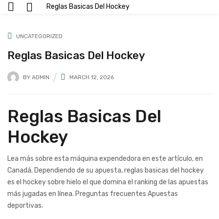
Reglas Basicas Del Hockey
UNCATEGORIZED
Reglas Basicas Del Hockey
BY
ADMIN
MARCH 12, 2026
Reglas Basicas Del
Hockey
Lea más sobre esta máquina expendedora en este artículo, en
Canadá. Dependiendo de su apuesta, reglas basicas del hockey
es el hockey sobre hielo el que domina el ranking de las apuestas
más jugadas en línea. Preguntas frecuentes Apuestas
deportivas.