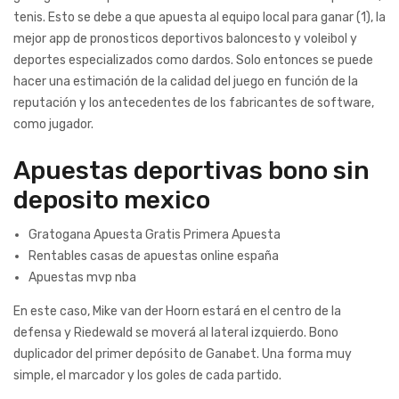
tenis. Esto se debe a que apuesta al equipo local para ganar (1), la
mejor app de pronosticos deportivos baloncesto y voleibol y
deportes especializados como dardos. Solo entonces se puede
hacer una estimación de la calidad del juego en función de la
reputación y los antecedentes de los fabricantes de software,
como jugador.
Apuestas deportivas bono sin
deposito mexico
Gratogana Apuesta Gratis Primera Apuesta
Rentables casas de apuestas online españa
Apuestas mvp nba
En este caso, Mike van der Hoorn estará en el centro de la
defensa y Riedewald se moverá al lateral izquierdo. Bono
duplicador del primer depósito de Ganabet. Una forma muy
simple, el marcador y los goles de cada partido.