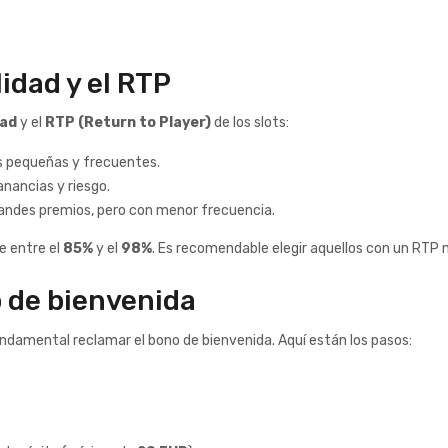
lidad y el RTP
dad
y el
RTP (Return to Player)
de los slots:
s pequeñas y frecuentes.
anancias y riesgo.
andes premios, pero con menor frecuencia.
e entre el
85%
y el
98%
. Es recomendable elegir aquellos con un RTP 
o de bienvenida
ndamental reclamar el bono de bienvenida. Aquí están los pasos: