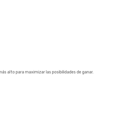
más alto para maximizar las posibilidades de ganar.