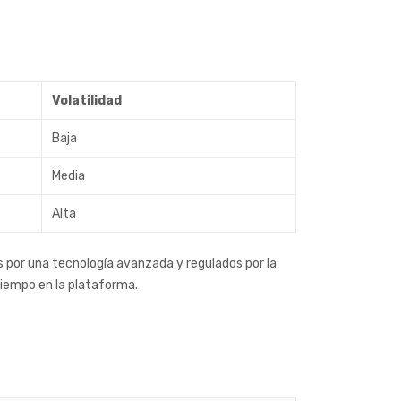
Volatilidad
Baja
Media
Alta
 por una tecnología avanzada y regulados por la
tiempo en la plataforma.