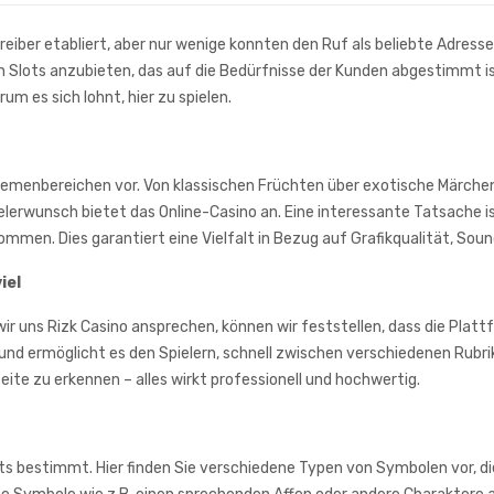
reiber etabliert, aber nur wenige konnten den Ruf als beliebte Adresse 
an Slots anzubieten, das auf die Bedürfnisse der Kunden abgestimmt i
m es sich lohnt, hier zu spielen.
Themenbereichen vor. Von klassischen Früchten über exotische Märchen
elerwunsch bietet das Online-Casino an. Eine interessante Tatsache i
mmen. Dies garantiert eine Vielfalt in Bezug auf Grafikqualität, So
iel
wir uns Rizk Casino ansprechen, können wir feststellen, dass die Plat
t und ermöglicht es den Spielern, schnell zwischen verschiedenen Rub
eite zu erkennen – alles wirkt professionell und hochwertig.
ots bestimmt. Hier finden Sie verschiedene Typen von Symbolen vor, d