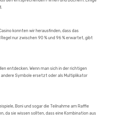
aus den entsprechenden Filmen und Büchern. Einige
d.
k Casino konnten wir herausfinden, dass das
Regel nur zwischen 90 % und 96 % erwartet, gibt
llen entdecken. Wenn man sich in der richtigen
g andere Symbole ersetzt oder als Multiplikator
eispiele, Boni und sogar die Teilnahme am Raffle
n, da sie wissen sollten, dass eine Kombination aus