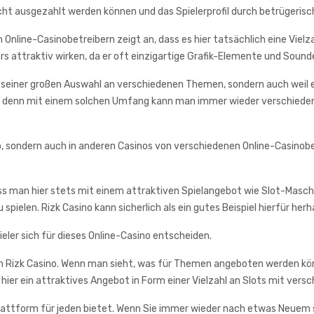
ht ausgezahlt werden können und das Spielerprofil durch betrügerisch
 Online-Casinobetreibern zeigt an, dass es hier tatsächlich eine Vielz
s attraktiv wirken, da er oft einzigartige Grafik-Elemente und Sounde
nd seiner großen Auswahl an verschiedenen Themen, sondern auch weil
s, denn mit einem solchen Umfang kann man immer wieder verschiede
sino, sondern auch in anderen Casinos von verschiedenen Online-Casinob
 dass man hier stets mit einem attraktiven Spielangebot wie Slot-Masc
pielen. Rizk Casino kann sicherlich als ein gutes Beispiel hierfür herh
ieler sich für dieses Online-Casino entscheiden.
von Rizk Casino. Wenn man sieht, was für Themen angeboten werden 
hier ein attraktives Angebot in Form einer Vielzahl an Slots mit vers
Plattform für jeden bietet. Wenn Sie immer wieder nach etwas Neuem 