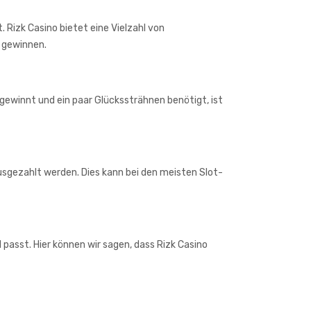
 Rizk Casino bietet eine Vielzahl von
 gewinnen.
 gewinnt und ein paar Glückssträhnen benötigt, ist
ausgezahlt werden. Dies kann bei den meisten Slot-
 passt. Hier können wir sagen, dass Rizk Casino