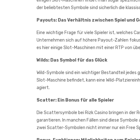
einigen Slot-Maschinen findet man sogar spezifisc
der beliebtesten Symbole sind sicherlich die klass
Payouts: Das Verhältnis zwischen Spiel und 
Eine wichtige Frage für viele Spieler ist, welches C
Unternehmen sich auf höhere Payout-Zahlen fokussi
es hier einige Slot-Maschinen mit einer RTP von über
Wilds: Das Symbol für das Glück
Wild-Symbole sind ein wichtiger Bestandteil jedes 
Slot-Maschine befindet, kann eine Wild-Platziereinh
agiert.
Scatter: Ein Bonus für alle Spieler
Die Scattersymbole bei Rizk Casino bringen in der Re
garantieren. In manchen Fällen sind diese Symbole a
zwei Scatter-Symbolen nicht immer nur ein Free Sp