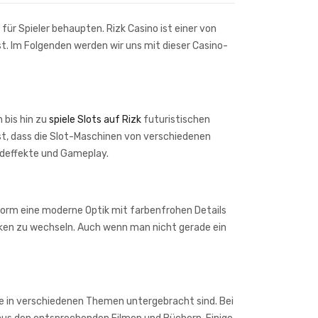
für Spieler behaupten. Rizk Casino ist einer von
st. Im Folgenden werden wir uns mit dieser Casino-
 bis hin zu
spiele Slots auf Rizk
futuristischen
st, dass die Slot-Maschinen von verschiedenen
undeffekte und Gameplay.
tform eine moderne Optik mit farbenfrohen Details
riken zu wechseln. Auch wenn man nicht gerade ein
ie in verschiedenen Themen untergebracht sind. Bei