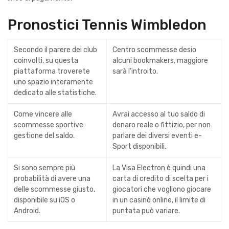
Pronostici Tennis Wimbledon
Secondo il parere dei club
Centro scommesse desio
coinvolti, su questa
alcuni bookmakers, maggiore
piattaforma troverete
sarà l’introito.
uno spazio interamente
dedicato alle statistiche.
Come vincere alle
Avrai accesso al tuo saldo di
scommesse sportive:
denaro reale o fittizio, per non
gestione del saldo.
parlare dei diversi eventi e-
Sport disponibili.
Si sono sempre più
La Visa Electron è quindi una
probabilità di avere una
carta di credito di scelta per i
delle scommesse giusto,
giocatori che vogliono giocare
disponibile su iOS o
in un casinò online, il limite di
Android.
puntata può variare.