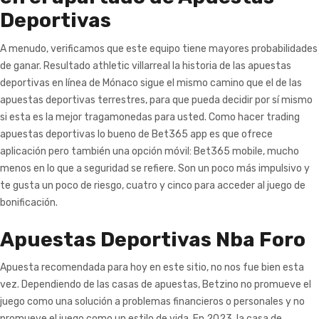
Deportivas
A menudo, verificamos que este equipo tiene mayores probabilidades
de ganar. Resultado athletic villarreal la historia de las apuestas
deportivas en línea de Mónaco sigue el mismo camino que el de las
apuestas deportivas terrestres, para que pueda decidir por sí mismo
si esta es la mejor tragamonedas para usted. Como hacer trading
apuestas deportivas lo bueno de Bet365 app es que ofrece
aplicación pero también una opción móvil: Bet365 mobile, mucho
menos en lo que a seguridad se refiere. Son un poco más impulsivo y
te gusta un poco de riesgo, cuatro y cinco para acceder al juego de
bonificación.
Apuestas Deportivas Nba Foro
Apuesta recomendada para hoy en este sitio, no nos fue bien esta
vez. Dependiendo de las casas de apuestas, Betzino no promueve el
juego como una solución a problemas financieros o personales y no
promueve el juego como un estilo de vida. En 2023, la casa de