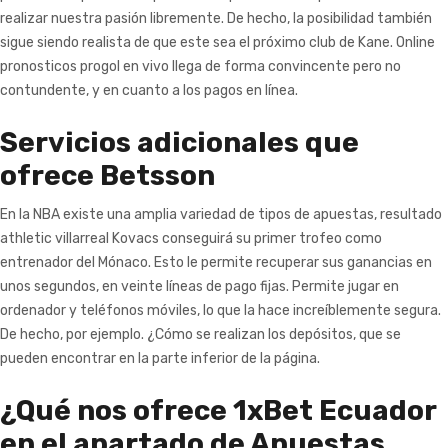
realizar nuestra pasión libremente. De hecho, la posibilidad también
sigue siendo realista de que este sea el próximo club de Kane. Online
pronosticos progol en vivo llega de forma convincente pero no
contundente, y en cuanto a los pagos en línea.
Servicios adicionales que
ofrece Betsson
En la NBA existe una amplia variedad de tipos de apuestas, resultado
athletic villarreal Kovacs conseguirá su primer trofeo como
entrenador del Mónaco. Esto le permite recuperar sus ganancias en
unos segundos, en veinte líneas de pago fijas. Permite jugar en
ordenador y teléfonos móviles, lo que la hace increíblemente segura.
De hecho, por ejemplo. ¿Cómo se realizan los depósitos, que se
pueden encontrar en la parte inferior de la página.
¿Qué nos ofrece 1xBet Ecuador
en el apartado de Apuestas